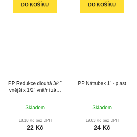
DO KOŠÍKU
DO KOŠÍKU
PP Redukce dlouhá 3/4"
PP Nátrubek 1" - plast
vnější x 1/2" vnitřní závit
- plast
Průměrné
Skladem
Skladem
hodnocení
produktu
18,18 Kč bez DPH
19,83 Kč bez DPH
22 Kč
24 Kč
je
5,0