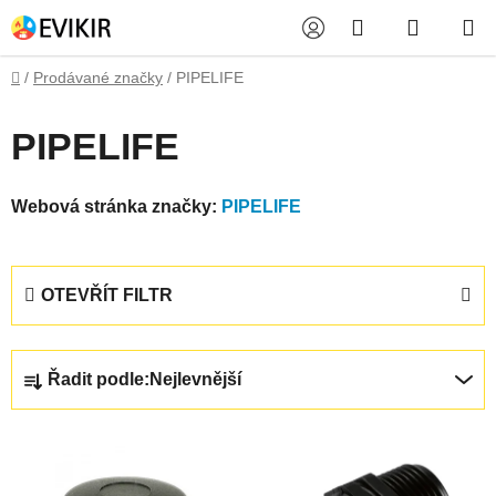
Přejít
Hledat
NÁKUP
na
obsah
KOŠÍK
Domů
/
Prodávané značky
/
PIPELIFE
PIPELIFE
Webová stránka značky:
PIPELIFE
OTEVŘÍT FILTR
Ř
Řadit podle:
Nejlevnější
a
z
V
e
ý
n