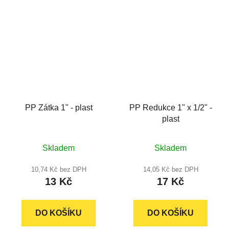
PP Zátka 1" - plast
PP Redukce 1" x 1/2" -
plast
Průměrné
Skladem
Skladem
hodnocení
produktu
10,74 Kč bez DPH
14,05 Kč bez DPH
13 Kč
17 Kč
je
5,0
z
DO KOŠÍKU
DO KOŠÍKU
5