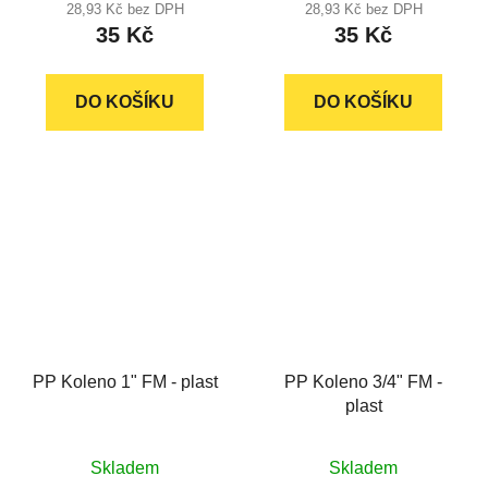
28,93 Kč bez DPH
28,93 Kč bez DPH
35 Kč
35 Kč
DO KOŠÍKU
DO KOŠÍKU
PP Koleno 1" FM - plast
PP Koleno 3/4" FM -
plast
Průměrné
Skladem
Skladem
hodnocení