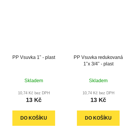
PP Vsuvka 1" - plast
PP Vsuvka redukovaná
1"x 3/4" - plast
Průměrné
Průměrné
Skladem
Skladem
hodnocení
hodnocení
produktu
produktu
10,74 Kč bez DPH
10,74 Kč bez DPH
13 Kč
13 Kč
je
je
5,0
5,0
z
z
DO KOŠÍKU
DO KOŠÍKU
5
5
hvězdiček.
hvězdiček.