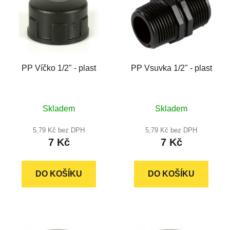
p
í
i
p
s
r
p
o
r
d
PP Víčko 1/2" - plast
PP Vsuvka 1/2" - plast
o
u
d
k
u
t
Průměrné
Průměrné
k
Skladem
Skladem
ů
hodnocení
hodnocení
t
produktu
produktu
5,79 Kč bez DPH
5,79 Kč bez DPH
ů
7 Kč
7 Kč
je
je
5,0
5,0
z
z
DO KOŠÍKU
DO KOŠÍKU
5
5
hvězdiček.
hvězdiček.