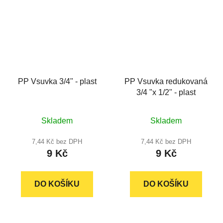
PP Vsuvka 3/4" - plast
PP Vsuvka redukovaná
3/4 "x 1/2" - plast
Průměrné
Průměrné
Skladem
Skladem
hodnocení
hodnocení
produktu
produktu
7,44 Kč bez DPH
7,44 Kč bez DPH
9 Kč
9 Kč
je
je
5,0
4,5
z
z
DO KOŠÍKU
DO KOŠÍKU
5
5
hvězdiček.
hvězdiček.