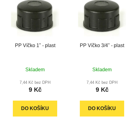
PP Víčko 1" - plast
PP Víčko 3/4" - plast
Průměrné
Průměrné
Skladem
Skladem
hodnocení
hodnocení
produktu
produktu
7,44 Kč bez DPH
7,44 Kč bez DPH
9 Kč
9 Kč
je
je
5,0
5,0
z
z
DO KOŠÍKU
DO KOŠÍKU
5
5
hvězdiček.
hvězdiček.