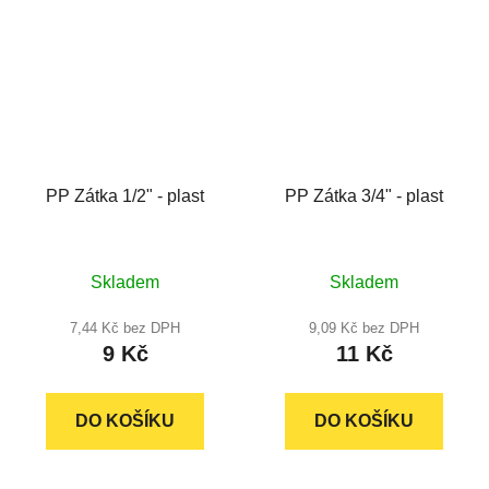
PP Zátka 1/2" - plast
PP Zátka 3/4" - plast
Průměrné
Průměrné
Skladem
Skladem
hodnocení
hodnocení
produktu
produktu
7,44 Kč bez DPH
9,09 Kč bez DPH
9 Kč
11 Kč
je
je
5,0
5,0
z
z
DO KOŠÍKU
DO KOŠÍKU
5
5
hvězdiček.
hvězdiček.