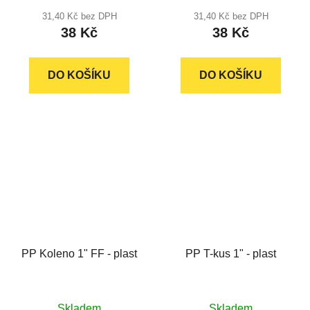
produktu
31,40 Kč bez DPH
31,40 Kč bez DPH
38 Kč
38 Kč
je
5,0
z
DO KOŠÍKU
DO KOŠÍKU
5
hvězdiček.
PP Koleno 1" FF - plast
PP T-kus 1" - plast
Skladem
Skladem