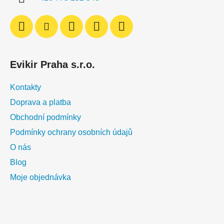
r
v
k
y
v
ý
Evikir Praha s.r.o.
p
i
Kontakty
s
u
Doprava a platba
Obchodní podmínky
Podmínky ochrany osobních údajů
O nás
Blog
Moje objednávka