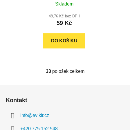
Skladem
48,76 Kč bez DPH
59 Kč
DO KOŠÍKU
33
položek celkem
O
v
l
Z
á
á
d
Kontakt
p
a
a
c
info
@
evikir.cz
t
í
í
p
+420 775 152 548