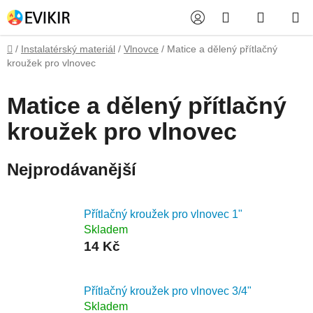
Přejít
Hledat
NÁKUP
na
obsah
KOŠÍK
Domů
/
Instalatérský materiál
/
Vlnovce
/
Matice a dělený přítlačný
kroužek pro vlnovec
Matice a dělený přítlačný
kroužek pro vlnovec
Nejprodávanější
Přítlačný kroužek pro vlnovec 1"
Skladem
14 Kč
Přítlačný kroužek pro vlnovec 3/4"
Skladem