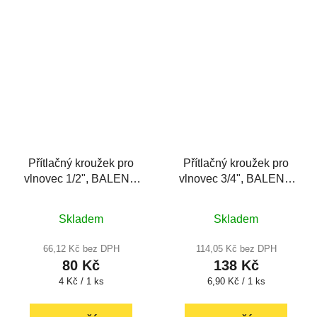
hvězdiček.
Přítlačný kroužek pro
Přítlačný kroužek pro
vlnovec 1/2", BALENÍ -
vlnovec 3/4", BALENÍ -
20 ks
20 ks
Průměrné
Průměrné
Skladem
Skladem
hodnocení
hodnocení
produktu
produktu
66,12 Kč bez DPH
114,05 Kč bez DPH
80 Kč
138 Kč
je
je
Měrná
Měrná
4 Kč / 1 ks
6,90 Kč / 1 ks
5,0
5,0
cena:
cena:
z
z