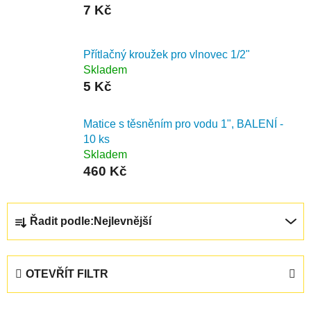
7 Kč
Přítlačný kroužek pro vlnovec 1/2"
Skladem
5 Kč
Matice s těsněním pro vodu 1", BALENÍ -
10 ks
Skladem
460 Kč
Ř
Řadit podle:
Nejlevnější
a
z
e
OTEVŘÍT FILTR
n
í