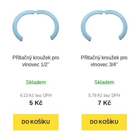
V
p
ý
r
p
o
i
d
s
u
p
k
r
t
Přítlačný kroužek pro
Přítlačný kroužek pro
o
ů
vlnovec 1/2"
vlnovec 3/4"
d
u
Průměrné
Průměrné
k
Skladem
Skladem
hodnocení
hodnocení
t
produktu
produktu
4,13 Kč bez DPH
5,79 Kč bez DPH
ů
5 Kč
7 Kč
je
je
5,0
5,0
z
z
DO KOŠÍKU
DO KOŠÍKU
5
5
hvězdiček.
hvězdiček.