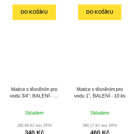
cena:
cena:
z
z
DO KOŠÍKU
5
DO KOŠÍKU
5
hvězdiček.
hvězdiček.
Matice s těsněním pro
Matice s těsněním pro
vodu 3/4", BALENÍ - 20
vodu 1", BALENÍ - 10 ks
ks
Průměrné
Průměrné
Skladem
Skladem
hodnocení
hodnocení
produktu
produktu
280,99 Kč bez DPH
380,17 Kč bez DPH
340 Kč
460 Kč
je
je