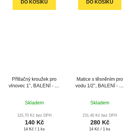
DO KOŠÍKU
5
DO KOŠÍKU
5
hvězdiček.
hvězdiček.
Přítlačný kroužek pro
Matice s těsněním pro
vlnovec 1", BALENÍ - 10
vodu 1/2", BALENÍ - 20
ks
ks
Průměrné
Průměrné
Skladem
Skladem
hodnocení
hodnocení
produktu
produktu
115,70 Kč bez DPH
231,40 Kč bez DPH
140 Kč
280 Kč
je
je
Měrná
Měrná
14 Kč / 1 ks
14 Kč / 1 ks
5,0
5,0