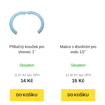
Přítlačný kroužek pro
Matice s těsněním pro
vlnovec 1"
vodu 1/2"
Průměrné
Průměrné
Skladem
Skladem
hodnocení
hodnocení
produktu
produktu
11,57 Kč bez DPH
12,40 Kč bez DPH
14 Kč
15 Kč
je
je
5,0
4,8
z
z
DO KOŠÍKU
DO KOŠÍKU
5
5