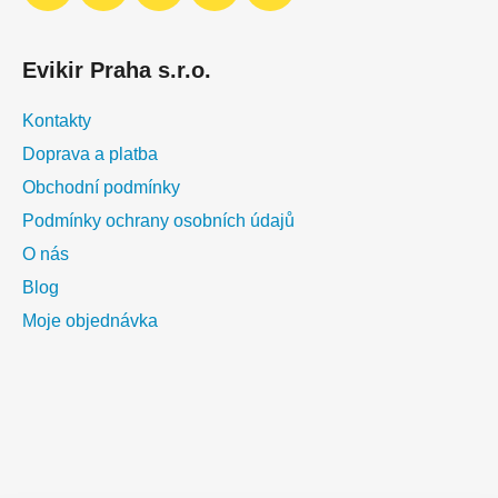
y
v
ý
Evikir Praha s.r.o.
p
i
Kontakty
s
u
Doprava a platba
Obchodní podmínky
Podmínky ochrany osobních údajů
O nás
Blog
Moje objednávka