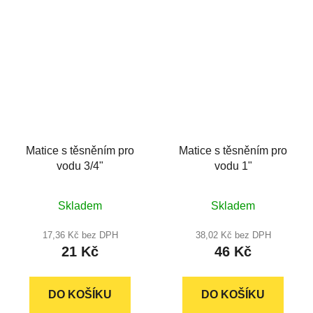
hvězdiček.
hvězdiček.
Matice s těsněním pro
Matice s těsněním pro
vodu 3/4"
vodu 1"
Průměrné
Skladem
Skladem
hodnocení
produktu
17,36 Kč bez DPH
38,02 Kč bez DPH
21 Kč
46 Kč
je
5,0
z
DO KOŠÍKU
DO KOŠÍKU
5