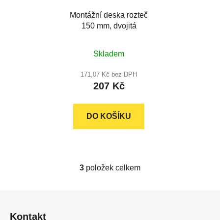
Montážní deska rozteč
150 mm, dvojitá
Průměrné
Skladem
hodnocení
produktu
171,07 Kč bez DPH
207 Kč
je
5,0
z
DO KOŠÍKU
5
hvězdiček.
3
položek celkem
O
v
l
Z
á
á
d
Kontakt