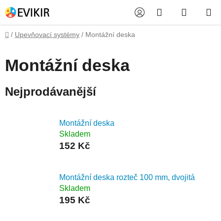
Přejít
Hledat
NÁKUP
na
obsah
KOŠÍK
Domů
/
Upevňovací systémy
/
Montážní deska
Montážní deska
Nejprodávanější
Montážní deska
Skladem
152 Kč
Montážní deska rozteč 100 mm, dvojitá
Skladem
195 Kč