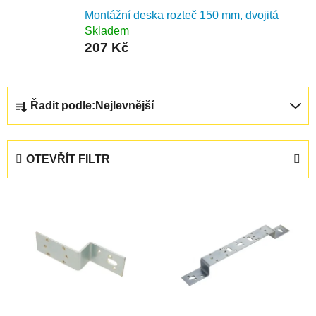
Montážní deska rozteč 150 mm, dvojitá
Skladem
207 Kč
Ř
Řadit podle:
Nejlevnější
a
z
e
OTEVŘÍT FILTR
n
í
V
p
ý
r
p
o
i
d
s
u
p
k
r
t