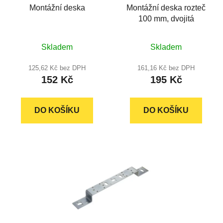
Montážní deska
Montážní deska rozteč
o
ů
100 mm, dvojitá
d
u
k
Skladem
Skladem
t
125,62 Kč bez DPH
161,16 Kč bez DPH
ů
152 Kč
195 Kč
DO KOŠÍKU
DO KOŠÍKU