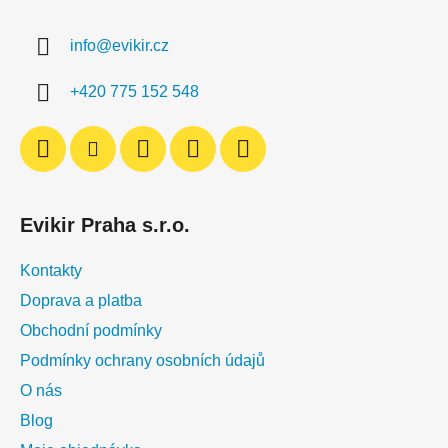
p
a
a
c
info
@
evikir.cz
t
í
í
p
+420 775 152 548
r
v
k
y
v
ý
Evikir Praha s.r.o.
p
i
Kontakty
s
u
Doprava a platba
Obchodní podmínky
Podmínky ochrany osobních údajů
O nás
Blog