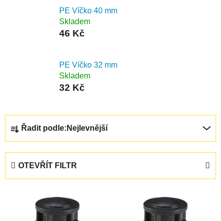
PE Víčko 40 mm
Skladem
46 Kč
PE Víčko 32 mm
Skladem
32 Kč
Ř
Řadit podle:
Nejlevnější
a
z
e
OTEVŘÍT FILTR
n
í
V
p
ý
r