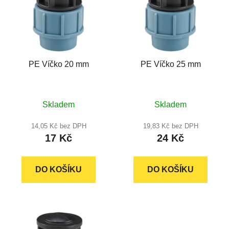
p
o
i
d
s
u
p
k
r
t
PE Víčko 20 mm
PE Víčko 25 mm
o
ů
d
u
Průměrné
Průměrné
k
Skladem
Skladem
hodnocení
hodnocení
t
produktu
produktu
14,05 Kč bez DPH
19,83 Kč bez DPH
ů
17 Kč
24 Kč
je
je
5,0
5,0
z
z
DO KOŠÍKU
DO KOŠÍKU
5
5
hvězdiček.
hvězdiček.