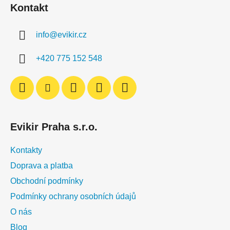
Kontakt
p
a
info
@
evikir.cz
t
í
+420 775 152 548
Evikir Praha s.r.o.
Kontakty
Doprava a platba
Obchodní podmínky
Podmínky ochrany osobních údajů
O nás
Blog