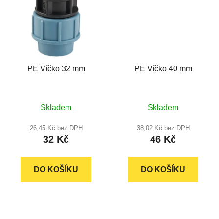
PE Víčko 32 mm
PE Víčko 40 mm
Průměrné
Skladem
Skladem
hodnocení
produktu
26,45 Kč bez DPH
38,02 Kč bez DPH
32 Kč
46 Kč
je
5,0
z
DO KOŠÍKU
DO KOŠÍKU
5
hvězdiček.