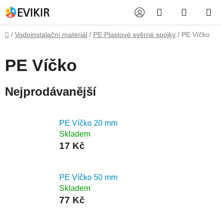
Přejít
Hledat
NÁKUP
na
obsah
KOŠÍK
Domů
/
Vodoinstalační materiál
/
PE Plastové svěrné spojky
/
PE Víčko
PE Víčko
Nejprodávanější
PE Víčko 20 mm
Skladem
17 Kč
PE Víčko 50 mm
Skladem
77 Kč