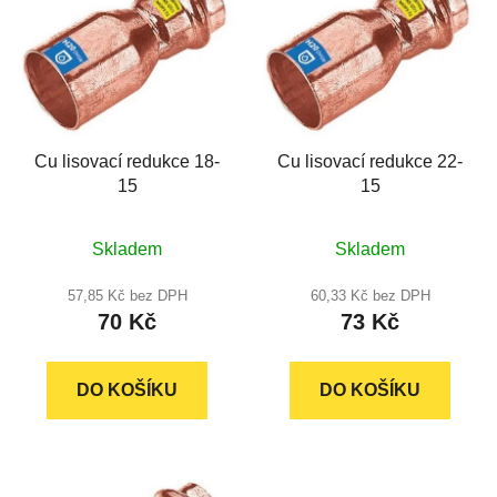
p
o
i
d
s
u
p
k
r
t
Cu lisovací redukce 18-
Cu lisovací redukce 22-
o
ů
15
15
d
u
Průměrné
Průměrné
k
Skladem
Skladem
hodnocení
hodnocení
t
produktu
produktu
57,85 Kč bez DPH
60,33 Kč bez DPH
ů
70 Kč
73 Kč
je
je
5,0
5,0
z
z
DO KOŠÍKU
DO KOŠÍKU
5
5
hvězdiček.
hvězdiček.