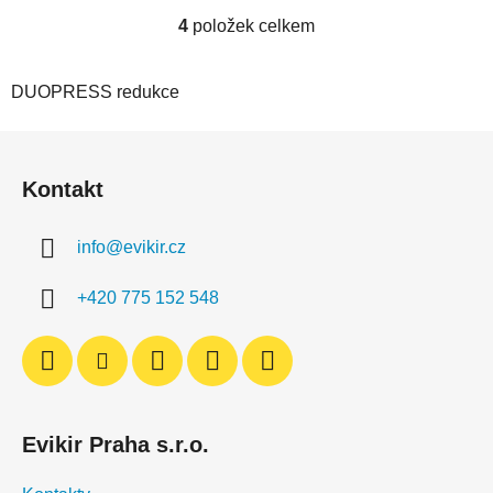
4
položek celkem
O
v
l
DUOPRESS redukce
á
d
Z
a
á
c
Kontakt
p
í
a
p
info
@
evikir.cz
r
t
v
í
+420 775 152 548
k
y
v
ý
p
i
Evikir Praha s.r.o.
s
u