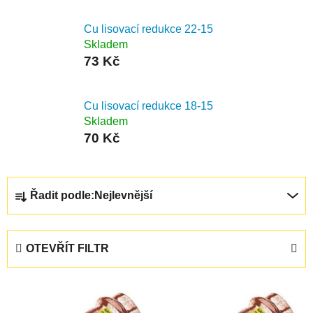
Cu lisovací redukce 22-15
Skladem
73 Kč
Cu lisovací redukce 18-15
Skladem
70 Kč
Ř
Řadit podle:
Nejlevnější
a
z
e
OTEVŘÍT FILTR
n
í
V
p
ý
r