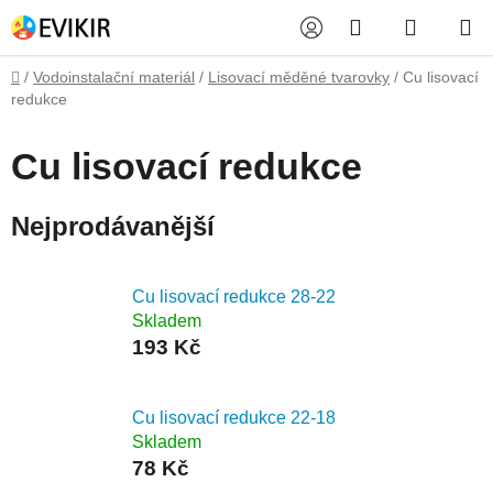
Přejít
Hledat
NÁKUP
na
obsah
KOŠÍK
Domů
/
Vodoinstalační materiál
/
Lisovací měděné tvarovky
/
Cu lisovací
redukce
Cu lisovací redukce
Nejprodávanější
Cu lisovací redukce 28-22
Skladem
193 Kč
Cu lisovací redukce 22-18
Skladem
78 Kč