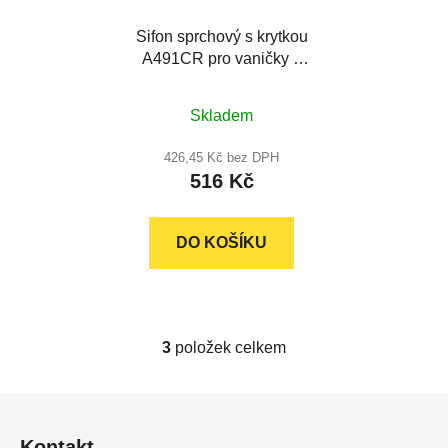
Sifon sprchový s krytkou
A491CR pro vaničky s
otvorem 90 mm, krytka
chrom
Skladem
426,45 Kč bez DPH
516 Kč
DO KOŠÍKU
3
položek celkem
O
v
l
Z
á
á
d
Kontakt