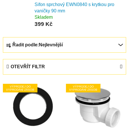
Sifon sprchový EWN0840 s krytkou pro
vaničky 90 mm
Skladem
399 Kč
Ř
Řadit podle:
Nejlevnější
a
z
e
OTEVŘÍT FILTR
n
í
V
p
VÝPRODEJ DO
VÝPRODEJ DO
ý
VYPRODÁNÍ ZÁSOB
VYPRODÁNÍ ZÁSOB
r
p
o
i
d
s
u
p
k