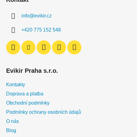
p
a
a
c
info
@
evikir.cz
t
í
í
p
+420 775 152 548
r
v
k
y
v
ý
Evikir Praha s.r.o.
p
i
Kontakty
s
u
Doprava a platba
Obchodní podmínky
Podmínky ochrany osobních údajů
O nás
Blog