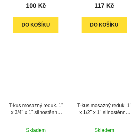
100 Kč
117 Kč
je
je
5,0
5,0
z
z
DO KOŠÍKU
DO KOŠÍKU
5
5
hvězdiček.
hvězdiček.
T-kus mosazný reduk. 1"
T-kus mosazný reduk. 1"
x 3/4" x 1" silnostěnný,
x 1/2" x 1" silnostěnný,
RAFTEC
RAFTEC
Průměrné
Průměrné
Skladem
Skladem
hodnocení
hodnocení