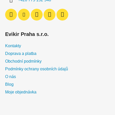
k
y
v
ý
p
i
Evikir Praha s.r.o.
s
u
Kontakty
Doprava a platba
Obchodní podmínky
Podmínky ochrany osobních údajů
O nás
Blog
Moje objednávka