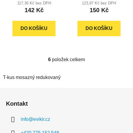
produktu
produktu
117,36 Kč bez DPH
123,97 Kč bez DPH
142 Kč
150 Kč
je
je
5,0
5,0
z
z
DO KOŠÍKU
DO KOŠÍKU
5
5
hvězdiček.
hvězdiček.
6
položek celkem
O
v
l
T-kus mosazný redukovaný
á
d
Z
a
á
c
Kontakt
p
í
a
p
info
@
evikir.cz
r
t
v
í
+420 775 152 548