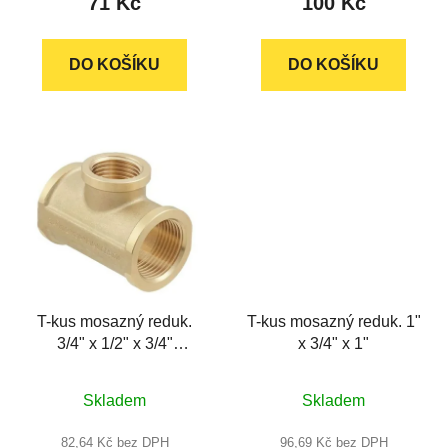
71 Kč
100 Kč
je
je
5,0
5,0
z
z
DO KOŠÍKU
DO KOŠÍKU
5
5
hvězdiček.
hvězdiček.
T-kus mosazný reduk.
T-kus mosazný reduk. 1"
3/4" x 1/2" x 3/4"
x 3/4" x 1"
silnostěnný, RAFTEC
Průměrné
Průměrné
Skladem
Skladem
hodnocení
hodnocení
produktu
produktu
82,64 Kč bez DPH
96,69 Kč bez DPH