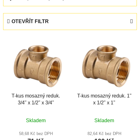
a
z
e
OTEVŘÍT FILTR
n
í
V
p
ý
r
p
o
i
d
s
u
p
k
r
t
T-kus mosazný reduk.
T-kus mosazný reduk. 1"
o
ů
3/4" x 1/2" x 3/4"
x 1/2" x 1"
d
u
Průměrné
Průměrné
k
Skladem
Skladem
hodnocení
hodnocení
t
produktu
produktu
58,68 Kč bez DPH
82,64 Kč bez DPH
ů