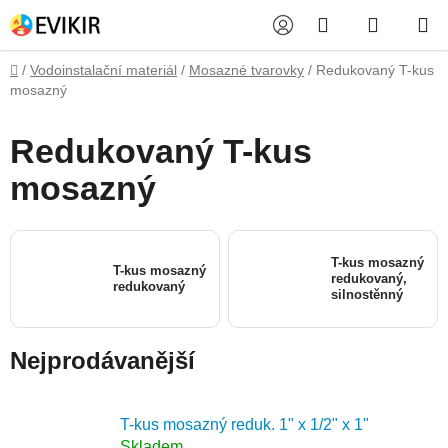
Přejít
Hledat
NÁKUP
na
obsah
KOŠÍK
Domů
/
Vodoinstalační materiál
/
Mosazné tvarovky
/
Redukovaný T-kus
mosazný
Redukovaný T-kus
mosazný
T-kus mosazný
T-kus mosazný
redukovaný,
redukovaný
silnostěnný
Nejprodávanější
T-kus mosazný reduk. 1" x 1/2" x 1"
Skladem