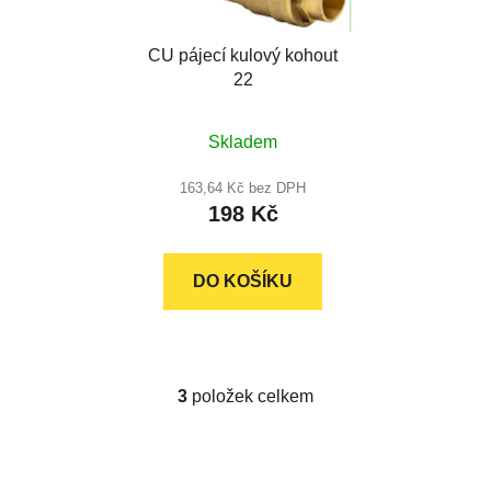
CU pájecí kulový kohout
22
Průměrné
Skladem
hodnocení
produktu
163,64 Kč bez DPH
198 Kč
je
5,0
z
DO KOŠÍKU
5
hvězdiček.
3
položek celkem
O
v
l
á