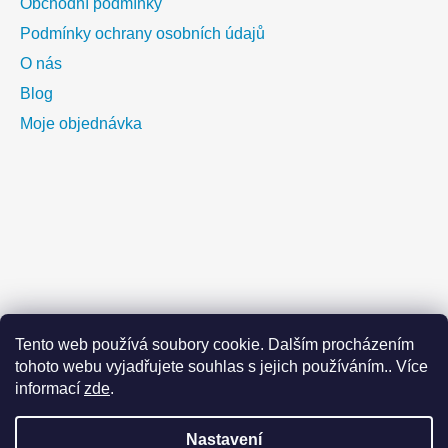
Obchodní podmínky
Podmínky ochrany osobních údajů
O nás
Blog
Moje objednávka
Tento web používá soubory cookie. Dalším procházením
tohoto webu vyjadřujete souhlas s jejich používáním.. Více
informací
zde
.
Vážení zákazníci, dovolujeme si vás upozornit na celozávodní
Nastavení
dovolenou, která proběhne od 7. 8. 2026 do 18. 8. 2026. V tomto