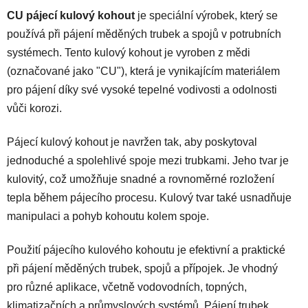
d
CU pájecí kulový kohout
je speciální výrobek, který se
a
používá při pájení měděných trubek a spojů v potrubních
c
í
systémech. Tento kulový kohout je vyroben z mědi
p
(označované jako "CU"), která je vynikajícím materiálem
r
pro pájení díky své vysoké tepelné vodivosti a odolnosti
v
vůči korozi.
k
y
Pájecí kulový kohout je navržen tak, aby poskytoval
v
ý
jednoduché a spolehlivé spoje mezi trubkami. Jeho tvar je
p
kulovitý, což umožňuje snadné a rovnoměrné rozložení
i
tepla během pájecího procesu. Kulový tvar také usnadňuje
s
manipulaci a pohyb kohoutu kolem spoje.
u
Použití pájecího kulového kohoutu je efektivní a praktické
při pájení měděných trubek, spojů a přípojek. Je vhodný
pro různé aplikace, včetně vodovodních, topných,
klimatizačních a průmyslových systémů. Pájení trubek