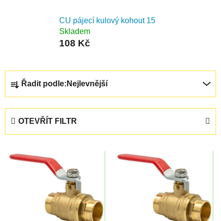
CU pájecí kulový kohout 15
Skladem
108 Kč
Ř
Řadit podle:
Nejlevnější
a
z
e
OTEVŘÍT FILTR
n
í
V
p
ý
r
p
o
i
d
s
u
p
k