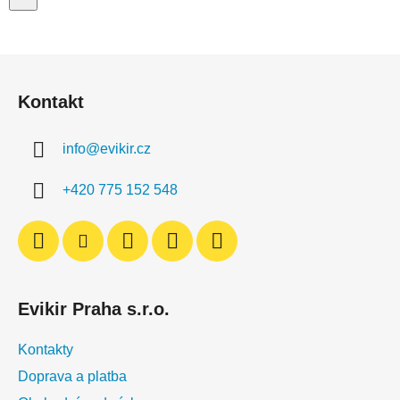
Z
á
Kontakt
p
a
info
@
evikir.cz
t
í
+420 775 152 548
Evikir Praha s.r.o.
Kontakty
Doprava a platba