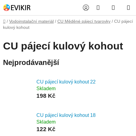
Přejít
Hledat
NÁKUP
na
obsah
KOŠÍK
Domů
/
Vodoinstalační materiál
/
CU Měděné pájecí tvarovky
/
CU pájecí
kulový kohout
CU pájecí kulový kohout
Nejprodávanější
CU pájecí kulový kohout 22
Skladem
198 Kč
CU pájecí kulový kohout 18
Skladem
122 Kč