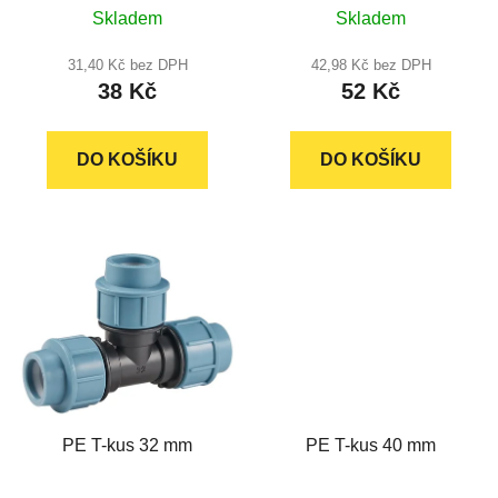
k
Skladem
Skladem
hodnocení
hodnocení
t
produktu
produktu
31,40 Kč bez DPH
42,98 Kč bez DPH
ů
38 Kč
52 Kč
je
je
5,0
5,0
z
z
DO KOŠÍKU
DO KOŠÍKU
5
5
hvězdiček.
hvězdiček.
PE T-kus 32 mm
PE T-kus 40 mm