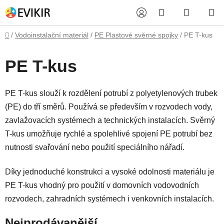
Přejít
Hledat
NÁKUP
na
obsah
KOŠÍK
Domů
/
Vodoinstalační materiál
/
PE Plastové svěrné spojky
/
PE T-kus
PE T-kus
PE T-kus slouží k rozdělení potrubí z polyetylenových trubek
(PE) do tří směrů. Používá se především v rozvodech vody,
zavlažovacích systémech a technických instalacích. Svěrný
T-kus umožňuje rychlé a spolehlivé spojení PE potrubí bez
nutnosti svařování nebo použití speciálního nářadí.
Díky jednoduché konstrukci a vysoké odolnosti materiálu je
PE T-kus vhodný pro použití v domovních vodovodních
rozvodech, zahradních systémech i venkovních instalacích.
Nejprodávanější