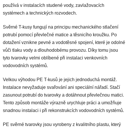
p
používá v instalacích studené vody, zavlažovacích
r
systémech a technických rozvodech.
v
k
Svěrné T-kusy fungují na principu mechanického stlačení
y
potrubí pomocí převlečné matice a těsnicího kroužku. Po
v
ý
dotažení vznikne pevné a vodotěsné spojení, které je odolné
p
vůči tlaku vody a dlouhodobému provozu. Díky tomu jsou
i
tyto tvarovky velmi oblíbené při instalaci venkovních
s
vodovodních systémů.
u
Velkou výhodou PE T-kusů je jejich jednoduchá montáž.
Instalace nevyžaduje svařování ani speciální nářadí. Stačí
zasunout potrubí do tvarovky a dotáhnout převlečnou matici.
Tento způsob montáže výrazně urychluje práci a umožňuje
snadnou instalaci i při rekonstrukcích vodovodních systémů.
PE svěrné tvarovky jsou vyrobeny z kvalitního plastu, který