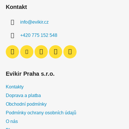
á
Kontakt
p
a
info
@
evikir.cz
t
í
+420 775 152 548
Evikir Praha s.r.o.
Kontakty
Doprava a platba
Obchodní podmínky
Podmínky ochrany osobních údajů
O nás