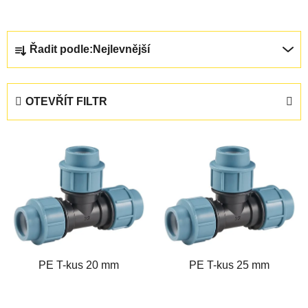
Ř
Řadit podle:
Nejlevnější
a
z
e
OTEVŘÍT FILTR
n
í
V
p
ý
r
p
o
i
d
s
u
p
k
r
t
PE T-kus 20 mm
PE T-kus 25 mm
o
ů
d
u
Průměrné
Průměrné