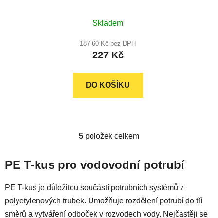
Skladem
187,60 Kč bez DPH
227 Kč
DO KOŠÍKU
5
položek celkem
O
v
l
PE T-kus pro vodovodní potrubí
á
d
PE T-kus je důležitou součástí potrubních systémů z
a
polyetylenových trubek. Umožňuje rozdělení potrubí do tří
c
směrů a vytváření odboček v rozvodech vody. Nejčastěji se
í