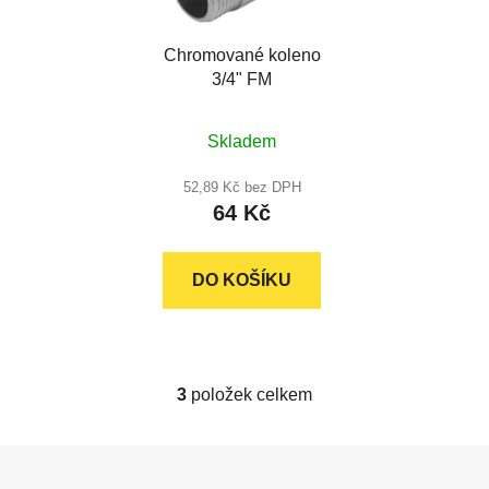
Chromované koleno
3/4" FM
Skladem
52,89 Kč bez DPH
64 Kč
DO KOŠÍKU
3
položek celkem
O
v
l
Z
á
á