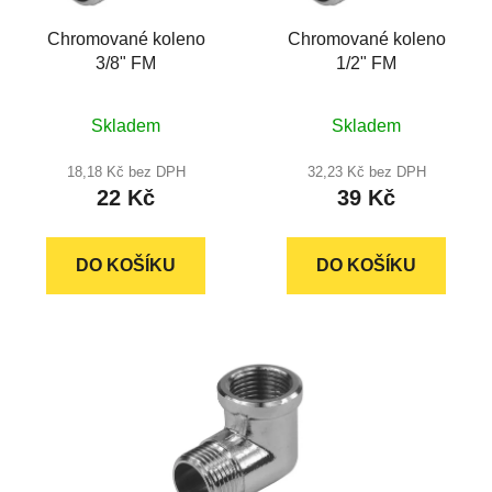
r
t
Chromované koleno
Chromované koleno
o
ů
3/8" FM
1/2" FM
d
u
Průměrné
Průměrné
k
Skladem
Skladem
hodnocení
hodnocení
t
produktu
produktu
18,18 Kč bez DPH
32,23 Kč bez DPH
ů
22 Kč
39 Kč
je
je
5,0
5,0
z
z
DO KOŠÍKU
DO KOŠÍKU
5
5
hvězdiček.
hvězdiček.