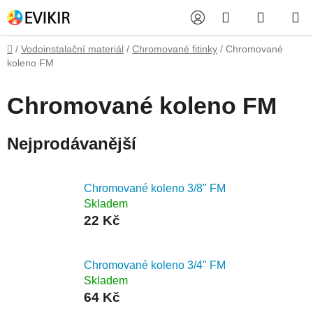
Přejít
Hledat
NÁKUP
na
obsah
KOŠÍK
Domů
/
Vodoinstalační materiál
/
Chromované fitinky
/
Chromované
koleno FM
Chromované koleno FM
Nejprodávanější
Chromované koleno 3/8" FM
Skladem
22 Kč
Chromované koleno 3/4" FM
Skladem
64 Kč