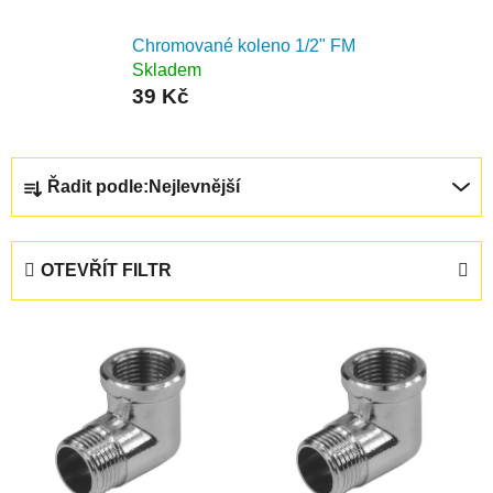
Chromované koleno 1/2" FM
Skladem
39 Kč
Ř
Řadit podle:
Nejlevnější
a
z
e
OTEVŘÍT FILTR
n
í
V
p
ý
r
p
o
i
d
s
u
p
k