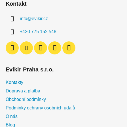
d
Kontakt
p
a
a
c
info
@
evikir.cz
t
í
í
p
+420 775 152 548
r
v
k
y
v
ý
Evikir Praha s.r.o.
p
i
Kontakty
s
u
Doprava a platba
Obchodní podmínky
Podmínky ochrany osobních údajů
O nás
Blog