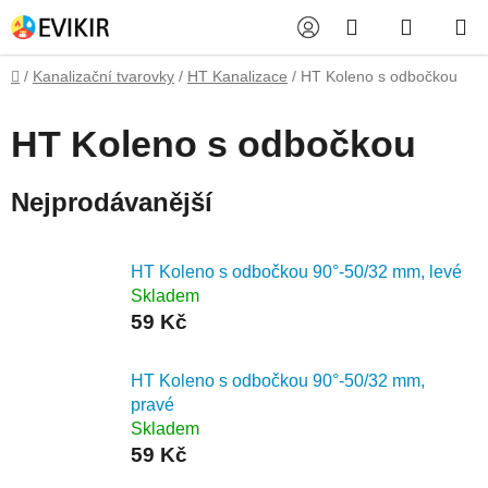
Přejít
Hledat
NÁKUP
na
obsah
KOŠÍK
Domů
/
Kanalizační tvarovky
/
HT Kanalizace
/
HT Koleno s odbočkou
HT Koleno s odbočkou
Nejprodávanější
HT Koleno s odbočkou 90°-50/32 mm, levé
Skladem
59 Kč
HT Koleno s odbočkou 90°-50/32 mm,
pravé
Skladem
59 Kč