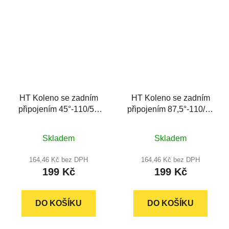
HT Koleno se zadním
HT Koleno se zadním
připojením 45°-110/50
připojením 87,5°-110/50
mm
mm
Průměrné
Průměrné
Skladem
Skladem
hodnocení
hodnocení
produktu
produktu
164,46 Kč bez DPH
164,46 Kč bez DPH
199 Kč
199 Kč
je
je
5,0
5,0
z
z
DO KOŠÍKU
DO KOŠÍKU
5
5
hvězdiček.
hvězdiček.