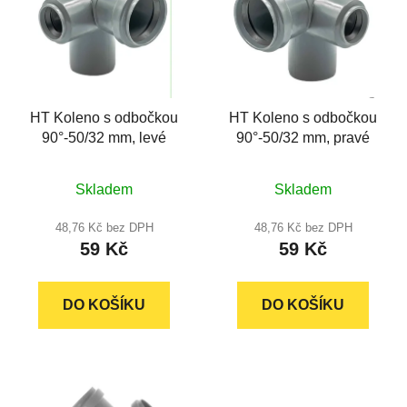
p
o
i
d
s
u
p
k
r
t
HT Koleno s odbočkou
HT Koleno s odbočkou
o
ů
90°-50/32 mm, levé
90°-50/32 mm, pravé
d
u
Průměrné
Průměrné
k
Skladem
Skladem
hodnocení
hodnocení
t
produktu
produktu
48,76 Kč bez DPH
48,76 Kč bez DPH
ů
59 Kč
59 Kč
je
je
5,0
5,0
z
z
DO KOŠÍKU
DO KOŠÍKU
5
5
hvězdiček.
hvězdiček.