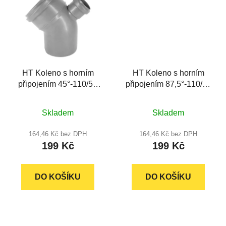
HT Koleno s horním
HT Koleno s horním
připojením 45°-110/50
připojením 87,5°-110/50
mm
mm
Průměrné
Průměrné
Skladem
Skladem
hodnocení
hodnocení
produktu
produktu
164,46 Kč bez DPH
164,46 Kč bez DPH
199 Kč
199 Kč
je
je
5,0
5,0
z
z
DO KOŠÍKU
DO KOŠÍKU
5
5
hvězdiček.
hvězdiček.