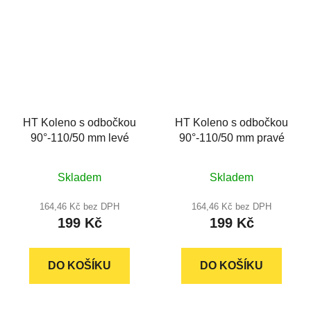
HT Koleno s odbočkou
HT Koleno s odbočkou
90°-110/50 mm levé
90°-110/50 mm pravé
Průměrné
Průměrné
Skladem
Skladem
hodnocení
hodnocení
produktu
produktu
164,46 Kč bez DPH
164,46 Kč bez DPH
199 Kč
199 Kč
je
je
5,0
5,0
z
z
DO KOŠÍKU
DO KOŠÍKU
5
5
hvězdiček.
hvězdiček.