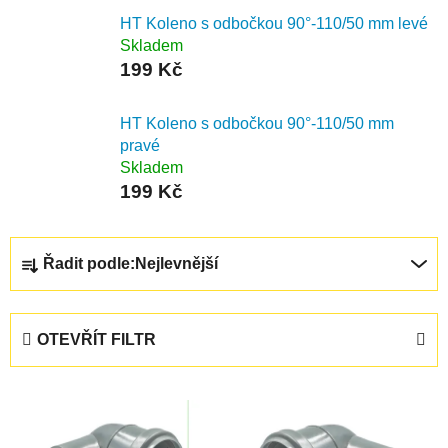
HT Koleno s odbočkou 90°-110/50 mm levé
Skladem
199 Kč
HT Koleno s odbočkou 90°-110/50 mm
pravé
Skladem
199 Kč
Ř
Řadit podle:
Nejlevnější
a
z
e
OTEVŘÍT FILTR
n
í
V
p
ý
r