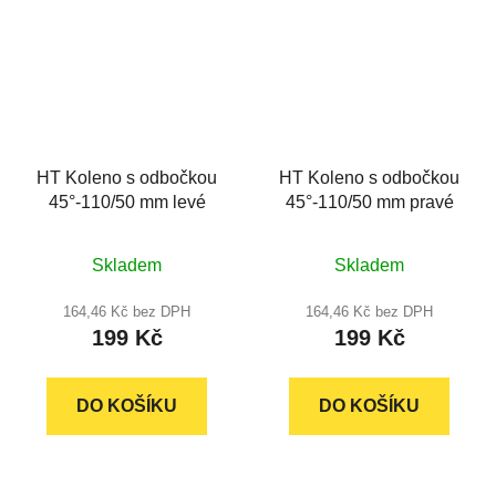
HT Koleno s odbočkou
HT Koleno s odbočkou
45°-110/50 mm levé
45°-110/50 mm pravé
Průměrné
Průměrné
Skladem
Skladem
hodnocení
hodnocení
produktu
produktu
164,46 Kč bez DPH
164,46 Kč bez DPH
199 Kč
199 Kč
je
je
5,0
5,0
z
z
DO KOŠÍKU
DO KOŠÍKU
5
5
hvězdiček.
hvězdiček.