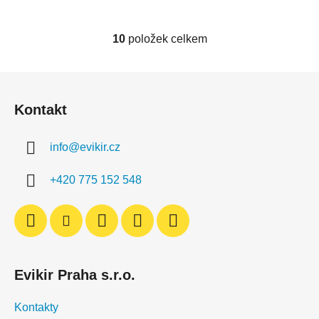
10
položek celkem
O
v
l
Z
á
á
d
Kontakt
p
a
a
c
info
@
evikir.cz
t
í
í
p
+420 775 152 548
r
v
k
y
v
ý
Evikir Praha s.r.o.
p
i
Kontakty
s