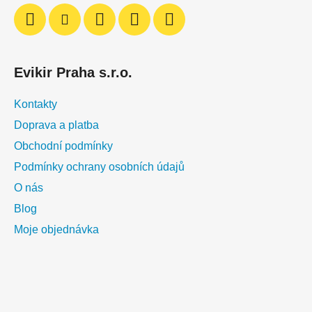
v
k
y
v
ý
Evikir Praha s.r.o.
p
i
Kontakty
s
u
Doprava a platba
Obchodní podmínky
Podmínky ochrany osobních údajů
O nás
Blog
Moje objednávka