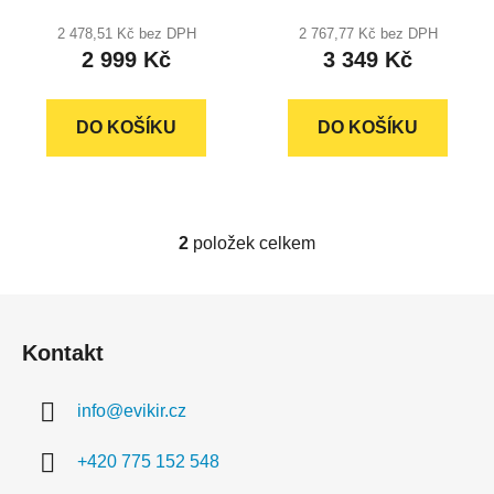
t
2 478,51 Kč bez DPH
2 767,77 Kč bez DPH
ů
2 999 Kč
3 349 Kč
DO KOŠÍKU
DO KOŠÍKU
2
položek celkem
O
v
l
Z
á
á
d
Kontakt
p
a
a
c
info
@
evikir.cz
t
í
í
p
+420 775 152 548
r