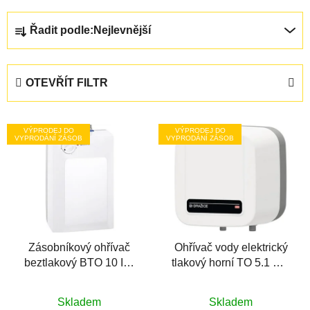
Ř
Řadit podle:
Nejlevnější
a
z
e
OTEVŘÍT FILTR
n
í
V
p
VÝPRODEJ DO
VÝPRODEJ DO
ý
VYPRODÁNÍ ZÁSOB
VYPRODÁNÍ ZÁSOB
r
p
o
i
d
s
u
p
k
r
t
Zásobníkový ohřívač
Ohřívač vody elektrický
o
ů
beztlakový BTO 10 IN,
tlakový horní TO 5.1 UP,
d
10l, spodní
5l, 1,5 kW
u
k
Skladem
Skladem