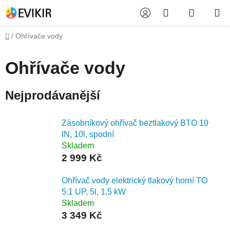
Přejít
Hledat
NÁKUP
na
obsah
KOŠÍK
Domů
/
Ohřívače vody
Ohřívače vody
Nejprodávanější
Zásobníkový ohřívač beztlakový BTO 10
IN, 10l, spodní
Skladem
2 999 Kč
Ohřívač vody elektrický tlakový horní TO
5.1 UP, 5l, 1,5 kW
Skladem
3 349 Kč