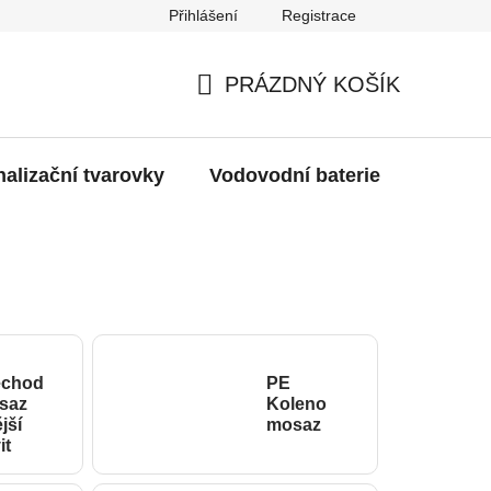
Přihlášení
Registrace
g
Moje objednávka
PRÁZDNÝ KOŠÍK
NÁKUPNÍ
KOŠÍK
alizační tvarovky
Vodovodní baterie
Dřezy
echod
PE
saz
Koleno
jší
mosaz
it