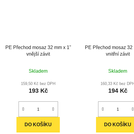
PE Přechod mosaz 32 mm x 1"
PE Přechod mosaz 32 
vnější závit
vnitřní závit
Průměrné
Průměr
Skladem
Skladem
hodnocení
hodnoc
produktu
produkt
159,50 Kč bez DPH
160,33 Kč bez DP
193 Kč
194 Kč
je
je
5,0
5,0
z
z
5
5
hvězdiček.
hvězdič
DO KOŠÍKU
DO KOŠÍKU