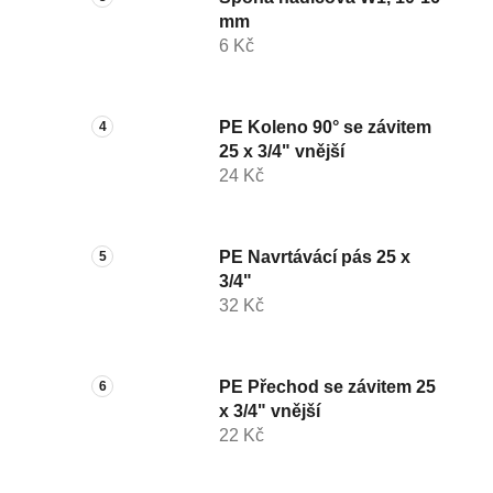
mm
6 Kč
PE Koleno 90° se závitem
25 x 3/4" vnější
24 Kč
PE Navrtávácí pás 25 x
3/4"
32 Kč
PE Přechod se závitem 25
x 3/4" vnější
22 Kč