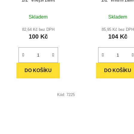
k
t
Průměrné
Průměr
Skladem
Skladem
ů
hodnocení
hodnoc
produktu
produkt
82,64 Kč bez DPH
85,95 Kč bez DPH
100 Kč
104 Kč
je
je
5,0
5,0
z
z
5
5
hvězdiček.
hvězdič
DO KOŠÍKU
DO KOŠÍKU
Kód:
7225