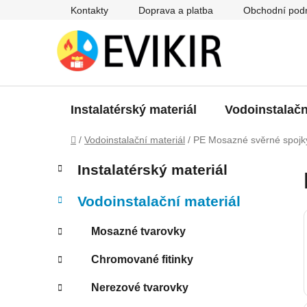
Přejít
Kontakty
Doprava a platba
Obchodní pod
na
obsah
Instalatérský materiál
Vodoinstalačn
Domů
/
Vodoinstalační materiál
/
PE Mosazné svěrné spojk
P
K
Přeskočit
Instalatérský materiál
a
kategorie
o
t
s
Vodoinstalační materiál
e
t
g
r
Mosazné tvarovky
o
a
r
Chromované fitinky
i
n
e
n
Nerezové tvarovky
í