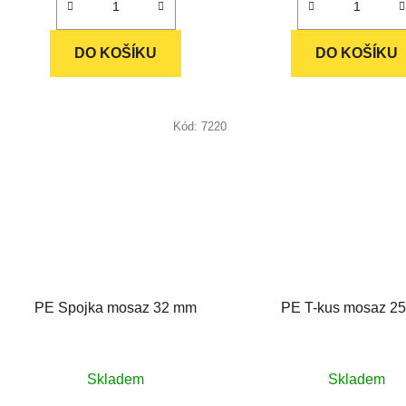
5
5
hvězdiček.
hvězdič
DO KOŠÍKU
DO KOŠÍKU
Kód:
7220
PE Spojka mosaz 32 mm
PE T-kus mosaz 2
Průměrné
Průměr
Skladem
Skladem
hodnocení
hodnoc