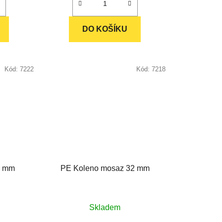
ek.
DO KOŠÍKU
Kód:
7222
Kód:
7218
5 mm
PE Koleno mosaz 32 mm
né
Průměrné
Skladem
ení
hodnocení