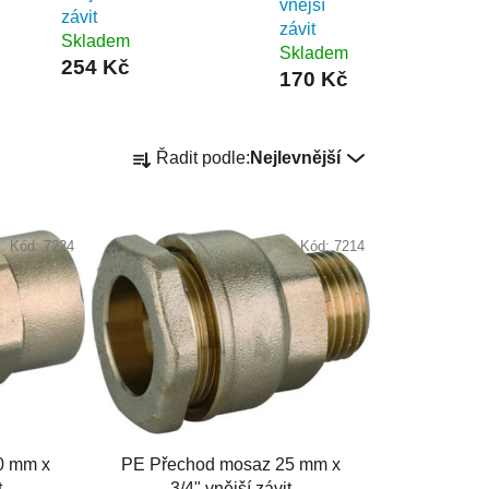
vnější
závit
závit
Skladem
Skladem
254 Kč
170 Kč
Ř
Řadit podle:
Nejlevnější
a
z
e
Kód:
7224
Kód:
7214
n
í
p
r
o
d
u
k
0 mm x
PE Přechod mosaz 25 mm x
t
t
3/4" vnější závit