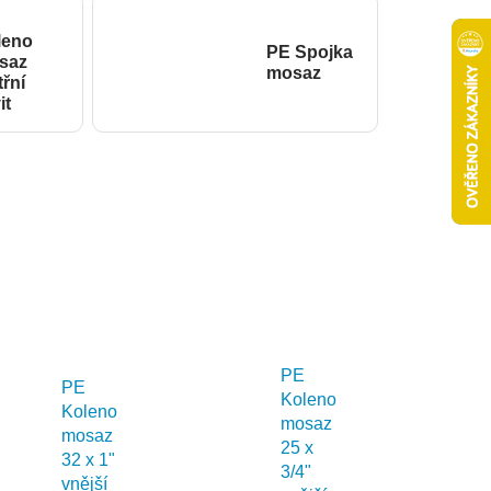
leno
PE Spojka
saz
mosaz
třní
it
PE
PE
Koleno
Koleno
mosaz
mosaz
25 x
32 x 1"
3/4"
vnější