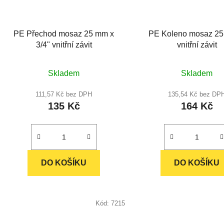
PE Přechod mosaz 25 mm x
PE Koleno mosaz 25 
3/4" vnitřní závit
vnitřní závit
Průměrné
Skladem
Skladem
hodnocení
produktu
111,57 Kč bez DPH
135,54 Kč bez DP
135 Kč
164 Kč
je
5,0
z
5
hvězdiček.
DO KOŠÍKU
DO KOŠÍKU
Kód:
7215