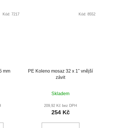
Kód:
7217
Kód:
8552
25 mm
PE Koleno mosaz 32 x 1" vnější
závit
né
Skladem
ení
u
H
209,92 Kč bez DPH
254 Kč