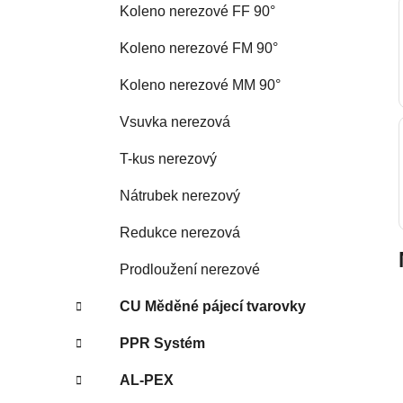
Koleno nerezové FF 90°
p
a
Koleno nerezové FM 90°
n
Koleno nerezové MM 90°
e
l
Vsuvka nerezová
T-kus nerezový
Nátrubek nerezový
Redukce nerezová
Prodloužení nerezové
CU Měděné pájecí tvarovky
PPR Systém
AL-PEX