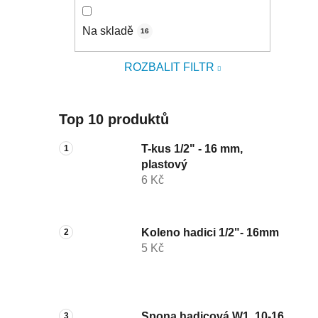
Na skladě
16
ROZBALIT FILTR
Top 10 produktů
T-kus 1/2" - 16 mm,
plastový
6 Kč
Koleno hadici 1/2"- 16mm
5 Kč
Spona hadicová W1, 10-16