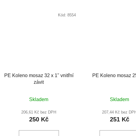
Kód:
8554
PE Koleno mosaz 32 x 1" vnitřní
PE Koleno mosaz 
závit
Průměrné
Průměr
Skladem
Skladem
hodnocení
hodnoc
produktu
produkt
206,61 Kč bez DPH
207,44 Kč bez DP
250 Kč
251 Kč
je
je
5,0
5,0
z
z