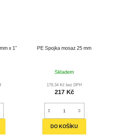
mm x 1"
PE Spojka mosaz 25 mm
né
Průměrné
Skladem
ení
hodnocení
u
produktu
H
179,34 Kč bez DPH
217 Kč
je
5,0
z
5
ek.
hvězdiček.
DO KOŠÍKU