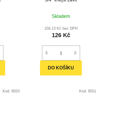
ů
né
Průměrné
Skladem
ení
hodnocení
u
produktu
104,13 Kč bez DPH
126 Kč
je
5,0
z
5
ek.
hvězdiček.
DO KOŠÍKU
Kód:
8553
Kód:
8551