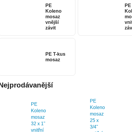
PE
PE
Koleno
Ko
mosaz
mo
vnější
vni
závit
záv
PE T-kus
mosaz
Nejprodávanější
PE
PE
Koleno
Koleno
mosaz
mosaz
25 x
32 x 1"
3/4"
vnitřní