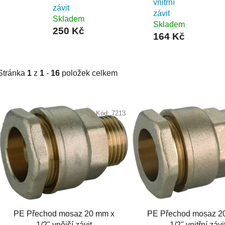
vnitřní
závit
závit
Skladem
Skladem
250 Kč
164 Kč
Stránka
1
z
1
-
16
položek celkem
V
ý
Kód:
7213
p
i
s
p
r
o
d
PE Přechod mosaz 20 mm x
PE Přechod mosaz 2
u
1/2" vnější závit
1/2" vnitřní závi