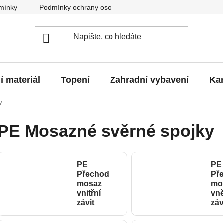
mínky
Podmínky ochrany osobních údajů
O nás
Blo
í materiál
Topení
Zahradní vybavení
Kan
y
PE Mosazné svěrné spojky
PE
PE
Přechod
Př
mosaz
mo
vnitřní
vně
závit
záv