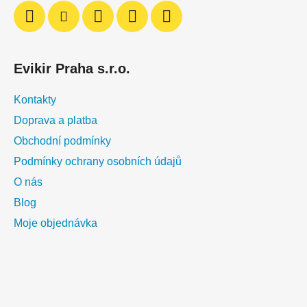
k
y
v
ý
Evikir Praha s.r.o.
p
i
Kontakty
s
u
Doprava a platba
Obchodní podmínky
Podmínky ochrany osobních údajů
O nás
Blog
Moje objednávka