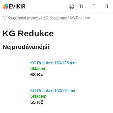
Přejít
Hledat
NÁKUP
na
obsah
KOŠÍK
Domů
/
Kanalizační tvarovky
/
KG Kanalizace
/
KG Redukce
KG Redukce
Nejprodávanější
KG Redukce 160/125 mm
Skladem
63 Kč
KG Redukce 160/110 mm
Skladem
55 Kč