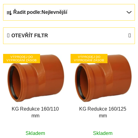
Ř
Řadit podle:
Nejlevnější
a
z
e
OTEVŘÍT FILTR
n
í
V
p
VÝPRODEJ DO
VÝPRODEJ DO
ý
VYPRODÁNÍ ZÁSOB
VYPRODÁNÍ ZÁSOB
r
p
o
i
d
s
u
p
k
r
t
KG Redukce 160/110
KG Redukce 160/125
o
ů
mm
mm
d
u
k
Skladem
Skladem