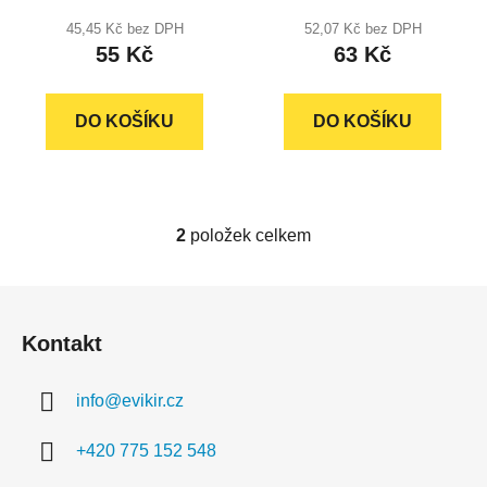
t
45,45 Kč bez DPH
52,07 Kč bez DPH
ů
55 Kč
63 Kč
DO KOŠÍKU
DO KOŠÍKU
2
položek celkem
O
v
l
Z
á
á
d
Kontakt
p
a
a
c
info
@
evikir.cz
t
í
í
p
+420 775 152 548
r
v