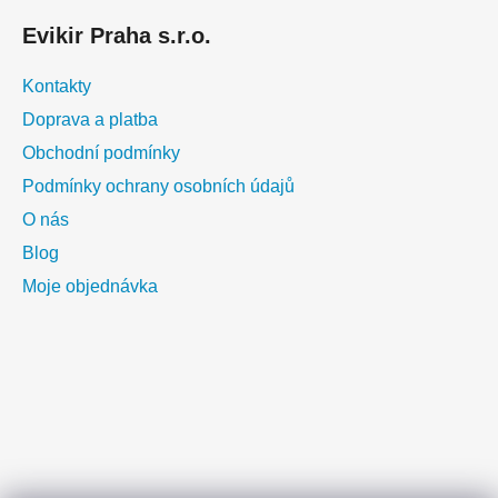
ý
Evikir Praha s.r.o.
p
i
Kontakty
s
u
Doprava a platba
Obchodní podmínky
Podmínky ochrany osobních údajů
O nás
Blog
Moje objednávka