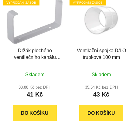
ý
VYPRODÁNÍ ZÁSOB
VYPRODÁNÍ ZÁSOB
r
p
o
i
d
s
u
p
k
r
t
Držák plochého
Ventilační spojka D/LO
o
ů
ventilačního kanálu
trubková 100 mm
d
UMP 110 x 55 mm (2ks)
u
Průměrné
k
Skladem
Skladem
hodnocení
t
produktu
33,88 Kč bez DPH
35,54 Kč bez DPH
ů
41 Kč
43 Kč
je
5,0
z
DO KOŠÍKU
DO KOŠÍKU
5
hvězdiček.