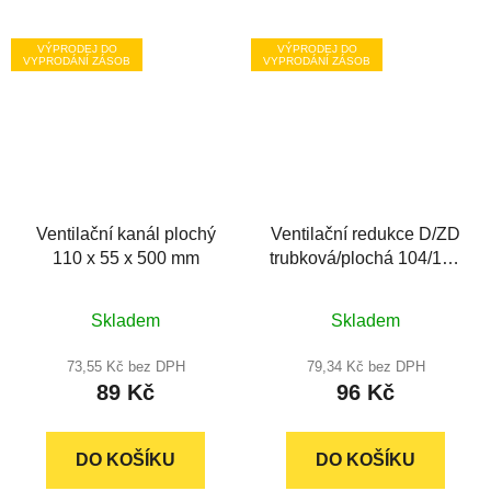
VÝPRODEJ DO
VÝPRODEJ DO
VYPRODÁNÍ ZÁSOB
VYPRODÁNÍ ZÁSOB
Ventilační kanál plochý
Ventilační redukce D/ZD
110 x 55 x 500 mm
trubková/plochá 104/110
x 55 mm
Průměrné
Skladem
Skladem
hodnocení
produktu
73,55 Kč bez DPH
79,34 Kč bez DPH
89 Kč
96 Kč
je
5,0
z
DO KOŠÍKU
DO KOŠÍKU
5