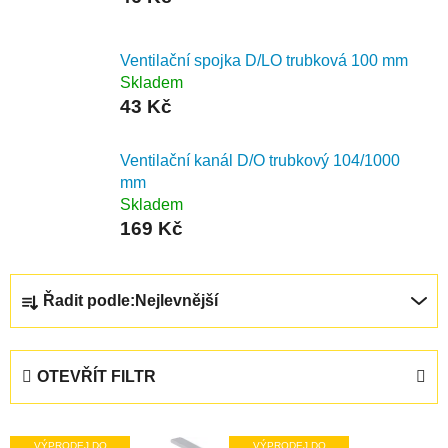
Ventilační spojka D/LO trubková 100 mm
Skladem
43 Kč
Ventilační kanál D/O trubkový 104/1000
mm
Skladem
169 Kč
Ř
Řadit podle:
Nejlevnější
a
z
e
OTEVŘÍT FILTR
n
í
V
p
VÝPRODEJ DO
VÝPRODEJ DO