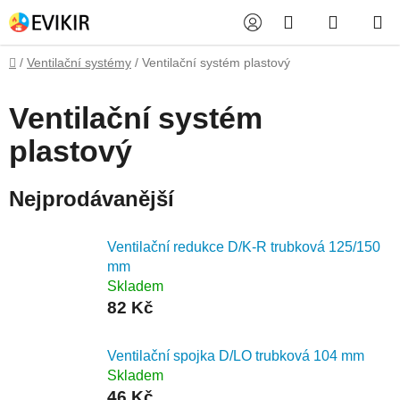
Přejít
Hledat
NÁKUP
na
obsah
KOŠÍK
Domů
/
Ventilační systémy
/
Ventilační systém plastový
Ventilační systém
plastový
Nejprodávanější
Ventilační redukce D/K-R trubková 125/150
mm
Skladem
82 Kč
Ventilační spojka D/LO trubková 104 mm
Skladem
46 Kč