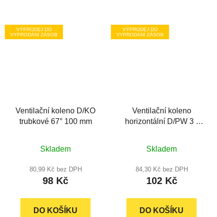
hvězdiček.
VÝPRODEJ DO
VÝPRODEJ DO
VYPRODÁNÍ ZÁSOB
VYPRODÁNÍ ZÁSOB
Ventilační koleno D/KO
Ventilační koleno
trubkové 67° 100 mm
horizontální D/PW 3 -
42° ploché 110 x 55 mm
Skladem
Skladem
80,99 Kč bez DPH
84,30 Kč bez DPH
98 Kč
102 Kč
DO KOŠÍKU
DO KOŠÍKU