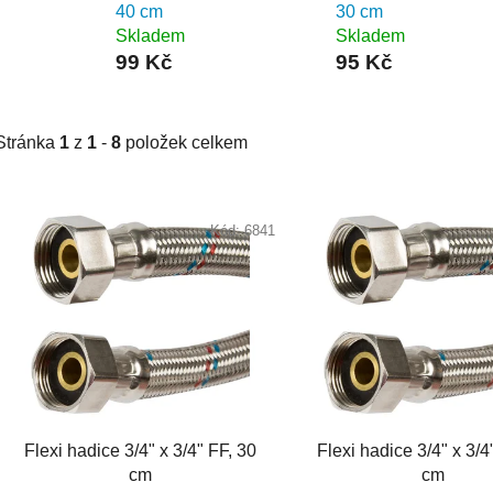
40 cm
30 cm
Skladem
Skladem
99 Kč
95 Kč
Stránka
1
z
1
-
8
položek celkem
V
ý
Kód:
6841
p
i
s
p
r
o
d
Flexi hadice 3/4" x 3/4" FF, 30
Flexi hadice 3/4" x 3/4
u
cm
cm