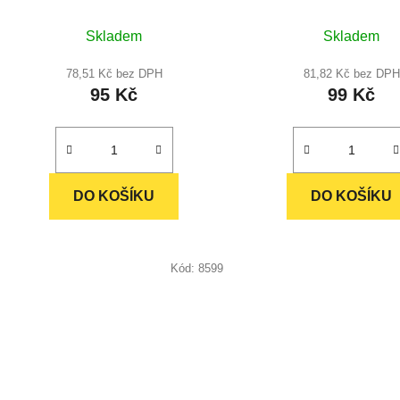
k
t
Průměr
Skladem
Skladem
ů
hodnoc
produkt
78,51 Kč bez DPH
81,82 Kč bez DPH
95 Kč
99 Kč
je
5,0
z
5
hvězdič
DO KOŠÍKU
DO KOŠÍKU
Kód:
8599