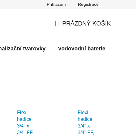
Přihlášení
Registrace
g
Moje objednávka
PRÁZDNÝ KOŠÍK
NÁKUPNÍ
KOŠÍK
alizační tvarovky
Vodovodní baterie
Dřezy
Flexi
Flexi
hadice
hadice
3/4" x
3/4" x
3/4" FF,
3/4" FF,