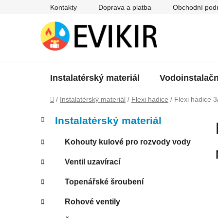
Přejít
Kontakty
Doprava a platba
Obchodní pod
na
obsah
Instalatérský materiál
Vodoinstalačn
Domů
/
Instalatérský materiál
/
Flexi hadice
/
Flexi hadice 3
P
K
Přeskočit
Instalatérský materiál
a
kategorie
o
t
s
Kohouty kulové pro rozvody vody
e
t
g
Ventil uzavírací
r
o
a
r
Topenářské šroubení
i
n
e
n
Rohové ventily
í