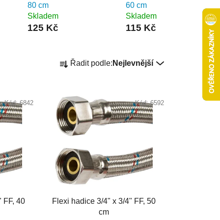
80 cm
60 cm
Skladem
Skladem
125 Kč
115 Kč
Ř
Řadit podle:
Nejlevnější
a
z
e
Kód:
6842
Kód:
6592
n
í
p
r
o
d
u
k
" FF, 40
Flexi hadice 3/4" x 3/4" FF, 50
t
cm