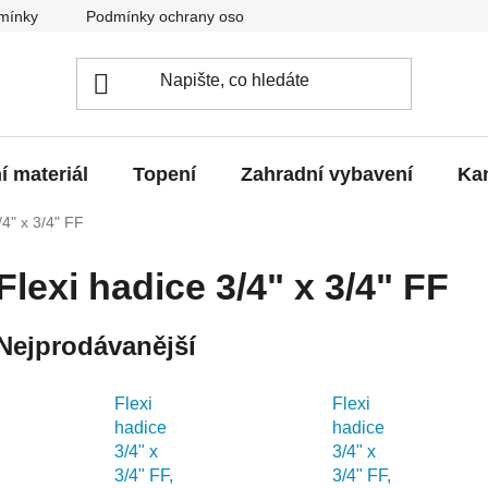
mínky
Podmínky ochrany osobních údajů
O nás
Blo
í materiál
Topení
Zahradní vybavení
Kan
/4" x 3/4" FF
Flexi hadice 3/4" x 3/4" FF
Nejprodávanější
Flexi
Flexi
hadice
hadice
3/4" x
3/4" x
3/4" FF,
3/4" FF,