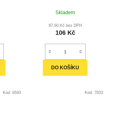
ů
né
Skladem
ení
u
87,60 Kč bez DPH
106 Kč
ek.
DO KOŠÍKU
Kód:
6593
Kód:
7833