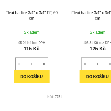
Flexi hadice 3/4" x 3/4" FF, 60
Flexi hadice 3/4" x 3/4
cm
cm
Průměr
Skladem
Skladem
hodnoc
produkt
95,04 Kč bez DPH
103,31 Kč bez DP
115 Kč
125 Kč
je
5,0
z
5
hvězdič
DO KOŠÍKU
DO KOŠÍKU
Kód:
7751