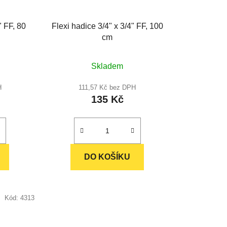
" FF, 80
Flexi hadice 3/4" x 3/4" FF, 100
cm
né
Průměrné
Skladem
ení
hodnocení
u
produktu
H
111,57 Kč bez DPH
135 Kč
je
5,0
z
5
ek.
hvězdiček.
DO KOŠÍKU
Kód:
4313