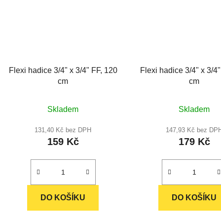
Flexi hadice 3/4" x 3/4" FF, 120
Flexi hadice 3/4" x 3/4
cm
cm
Průměrné
Průměr
Skladem
Skladem
hodnocení
hodnoc
produktu
produkt
131,40 Kč bez DPH
147,93 Kč bez DP
159 Kč
179 Kč
je
je
5,0
5,0
z
z
5
5
hvězdiček.
hvězdič
DO KOŠÍKU
DO KOŠÍKU