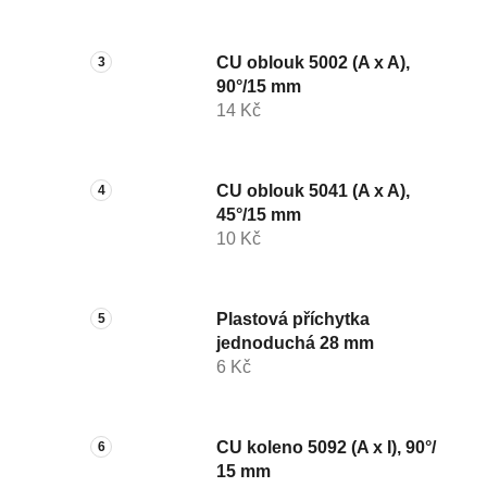
CU oblouk 5002 (A x A),
90°/15 mm
14 Kč
CU oblouk 5041 (A x A),
45°/15 mm
10 Kč
Plastová příchytka
jednoduchá 28 mm
6 Kč
CU koleno 5092 (A x I), 90°/
15 mm