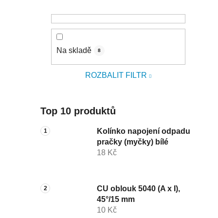
Na skladě
8
ROZBALIT FILTR
Top 10 produktů
Kolínko napojení odpadu
pračky (myčky) bílé
18 Kč
CU oblouk 5040 (A x I),
45°/15 mm
10 Kč