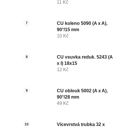
11 Kč
CU koleno 5090 (A x A),
90°/15 mm
10 Kč
CU vsuvka reduk. 5243 (A
x I) 18x15
12 Kč
CU oblouk 5002 (A x A),
90°/28 mm
49 Kč
Vícevrstvá trubka 32 x