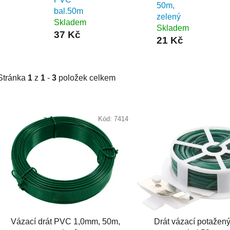
50m,
bal.50m
zelený
Skladem
Skladem
37 Kč
21 Kč
Stránka
1
z
1
-
3
položek celkem
V
ý
Kód:
7414
p
i
s
p
r
o
d
Vázací drát PVC 1,0mm, 50m,
Drát vázací potaže
u