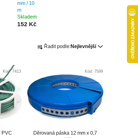
mm / 10
m
Skladem
152 Kč
Ř
Řadit podle:
Nejlevnější
a
z
e
Kód:
7413
Kód:
7599
n
í
p
r
o
d
u
k
ný PVC
Děrovaná páska 12 mm x 0,7
t