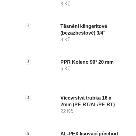
3 Kč
Těsnění klingeritové
(bezazbestové) 3/4"
3 Kč
PPR Koleno 90° 20 mm
5 Kč
Vícevrstvá trubka 16 x
2mm (PE-RT/AL/PE-RT)
22 Kč
AL-PEX lisovací přechod