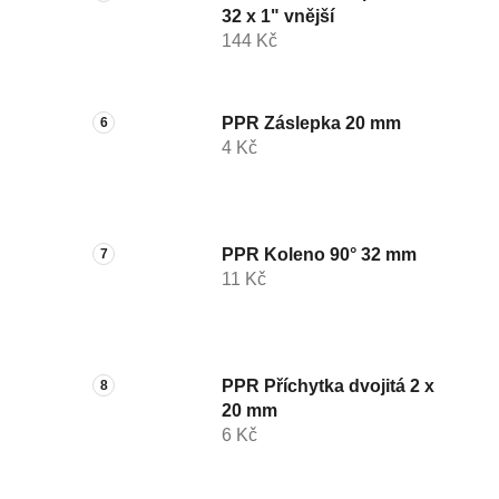
32 x 1" vnější
144 Kč
PPR Záslepka 20 mm
4 Kč
PPR Koleno 90° 32 mm
11 Kč
PPR Příchytka dvojitá 2 x
20 mm
6 Kč