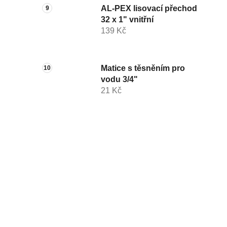
AL-PEX lisovací přechod
32 x 1" vnitřní
139 Kč
Matice s těsněním pro
vodu 3/4"
21 Kč