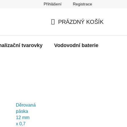
Přihlášení
Registrace
g
Moje objednávka
PRÁZDNÝ KOŠÍK
NÁKUPNÍ
KOŠÍK
alizační tvarovky
Vodovodní baterie
Dřezy
Děrovaná
páska
12 mm
x 0,7