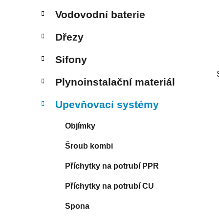
p
Vodovodní baterie
a
n
Dřezy
e
Sifony
l
Plynoinstalační materiál
Upevňovací systémy
Objímky
Šroub kombi
Příchytky na potrubí PPR
Příchytky na potrubí CU
Spona