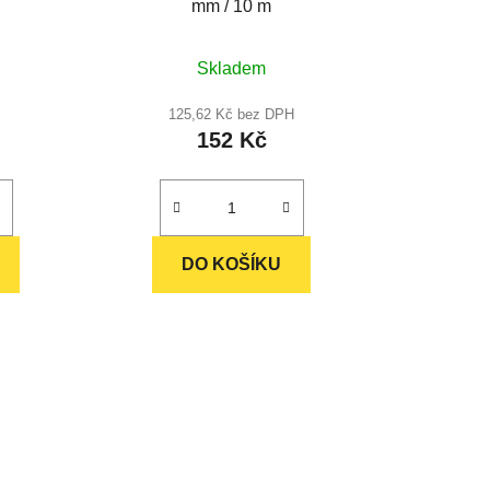
mm / 10 m
ů
Průměrné
Skladem
hodnocení
produktu
125,62 Kč bez DPH
152 Kč
je
5,0
z
5
hvězdiček.
DO KOŠÍKU