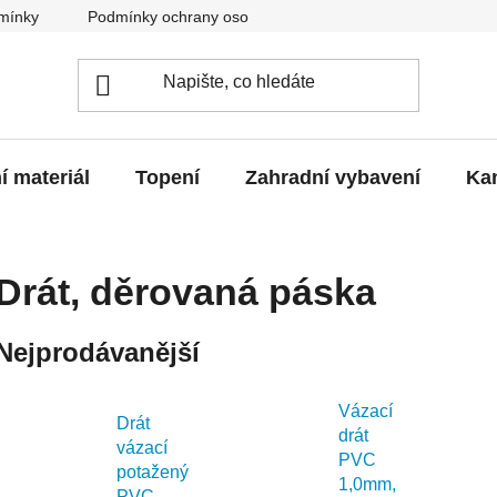
mínky
Podmínky ochrany osobních údajů
O nás
Blo
í materiál
Topení
Zahradní vybavení
Kan
Drát, děrovaná páska
Nejprodávanější
Vázací
Drát
drát
vázací
PVC
potažený
1,0mm,
PVC