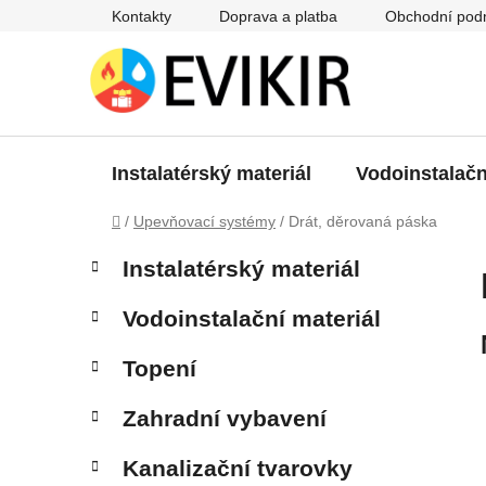
Přejít
Kontakty
Doprava a platba
Obchodní pod
na
obsah
Instalatérský materiál
Vodoinstalačn
Domů
/
Upevňovací systémy
/
Drát, děrovaná páska
P
K
Přeskočit
Instalatérský materiál
a
kategorie
o
t
s
Vodoinstalační materiál
e
t
g
r
Topení
o
a
r
Zahradní vybavení
i
n
e
n
Kanalizační tvarovky
í