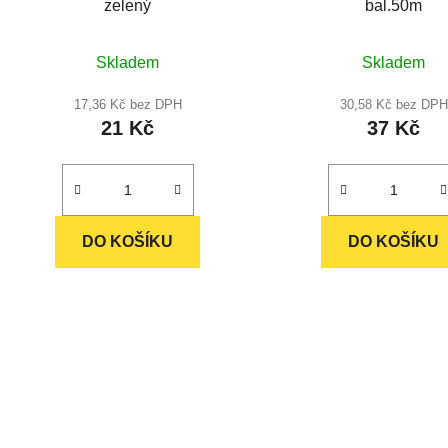
zelený
bal.50m
k
t
Skladem
Skladem
ů
17,36 Kč bez DPH
30,58 Kč bez DPH
21 Kč
37 Kč
DO KOŠÍKU
DO KOŠÍKU
O
v
l
á
d
a