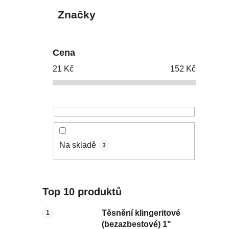
Značky
Cena
21
Kč
152
Kč
Na skladě
3
Top 10 produktů
Těsnění klingeritové
(bezazbestové) 1"