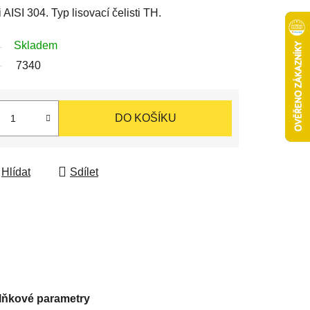
 AISI 304. Typ lisovací čelisti TH.
Skladem
7340
DO KOŠÍKU
Hlídat
Sdílet
lňkové parametry