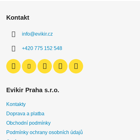
l
Z
á
á
d
Kontakt
p
a
a
c
info
@
evikir.cz
t
í
í
p
+420 775 152 548
r
v
k
y
v
ý
Evikir Praha s.r.o.
p
i
Kontakty
s
u
Doprava a platba
Obchodní podmínky
Podmínky ochrany osobních údajů