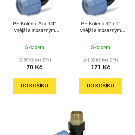
s
u
p
k
r
t
PE Koleno 25 x 3/4"
PE Koleno 32 x 1"
o
ů
vnější s mosazným
vnější s mosazným
d
závitem
závitem
u
Průměrné
Průměrné
k
Skladem
Skladem
hodnocení
hodnocení
t
produktu
produktu
57,85 Kč bez DPH
141,32 Kč bez DPH
ů
70 Kč
171 Kč
je
je
5,0
5,0
z
z
DO KOŠÍKU
DO KOŠÍKU
5
5
hvězdiček.
hvězdiček.