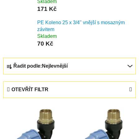
Skladem
171 Kč
PE Koleno 25 x 3/4" vnější s mosazným
závitem
Skladem
70 Kč
Ř
Řadit podle:
Nejlevnější
a
z
e
OTEVŘÍT FILTR
n
í
V
p
ý
r
p
o
i
d