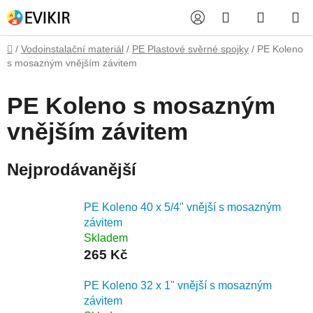
Přejít
Hledat
NÁKUP
na
obsah
KOŠÍK
Domů
/
Vodoinstalační materiál
/
PE Plastové svěrné spojky
/
PE Koleno
s mosazným vnějším závitem
PE Koleno s mosazným
vnějším závitem
Nejprodávanější
PE Koleno 40 x 5/4" vnější s mosazným
závitem
Skladem
265 Kč
PE Koleno 32 x 1" vnější s mosazným
závitem