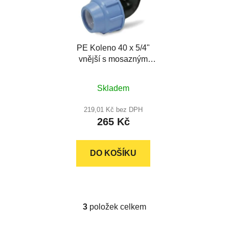
PE Koleno 40 x 5/4"
vnější s mosazným
závitem
Skladem
219,01 Kč bez DPH
265 Kč
DO KOŠÍKU
3
položek celkem
O
v