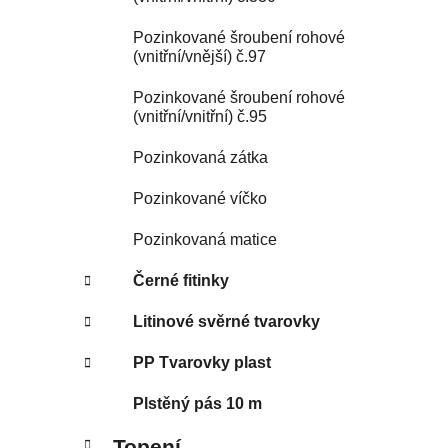
Pozinkované šroubení rohové
(vnitřní/vnější) č.97
Pozinkované šroubení rohové
(vnitřní/vnitřní) č.95
Pozinkovaná zátka
Pozinkované víčko
Pozinkovaná matice
Černé fitinky
Litinové svěrné tvarovky
PP Tvarovky plast
Plstěný pás 10 m
Topení