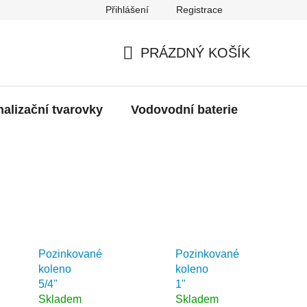
Přihlášení
Registrace
g
Moje objednávka
PRÁZDNÝ KOŠÍK
NÁKUPNÍ
KOŠÍK
alizační tvarovky
Vodovodní baterie
Dřezy
Pozinkované
Pozinkované
koleno
koleno
5/4"
1"
Skladem
Skladem