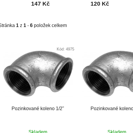
147 Kč
120 Kč
Stránka
1
z
1
-
6
položek celkem
V
ý
Kód:
4975
p
i
s
p
r
o
d
Pozinkované koleno 1/2"
Pozinkované koleno
u
k
t
Průměrné
Skladem
Skladem