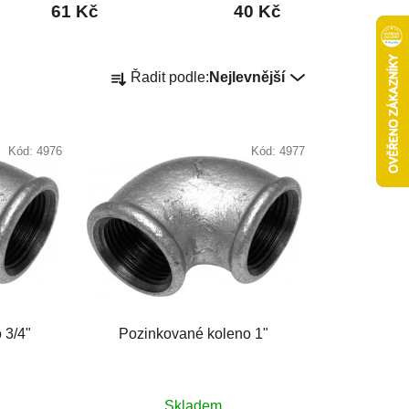
61 Kč
40 Kč
Ř
Řadit podle:
Nejlevnější
a
z
e
Kód:
4976
Kód:
4977
n
í
p
r
o
d
u
k
 3/4"
Pozinkované koleno 1"
t
ů
Skladem