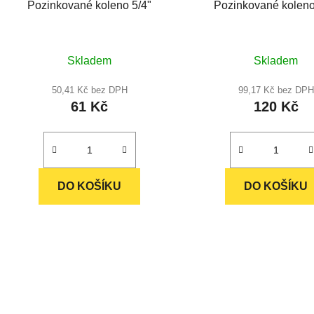
Pozinkované koleno 5/4"
Pozinkované koleno
Skladem
Skladem
50,41 Kč bez DPH
99,17 Kč bez DPH
61 Kč
120 Kč
DO KOŠÍKU
DO KOŠÍKU
O
v
l
á
d