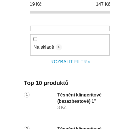
19
Kč
147
Kč
Na skladě
6
ROZBALIT FILTR
Top 10 produktů
Těsnění klingeritové
(bezazbestové) 1"
3 Kč
Těsnění klingeritové