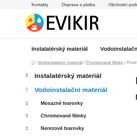
Přejít
Kontakty
Doprava a platba
Obchodní pod
na
obsah
Instalatérský materiál
Vodoinstalačn
Domů
/
Vodoinstalační materiál
/
Pozinkované fitinky
/
Pozi
P
K
Přeskočit
Instalatérský materiál
a
kategorie
o
t
s
Vodoinstalační materiál
e
t
g
r
Mosazné tvarovky
o
a
r
Chromované fitinky
i
n
e
n
Nerezové tvarovky
í