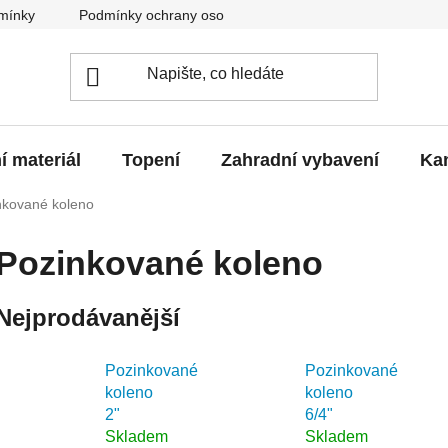
mínky
Podmínky ochrany osobních údajů
O nás
Blo
í materiál
Topení
Zahradní vybavení
Kan
nkované koleno
Pozinkované koleno
Nejprodávanější
Pozinkované
Pozinkované
koleno
koleno
2"
6/4"
Skladem
Skladem