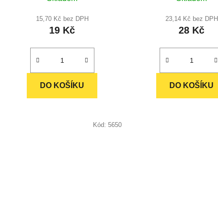
ů
hodnocení
produktu
15,70 Kč bez DPH
23,14 Kč bez DPH
19 Kč
28 Kč
je
5,0
z
5
hvězdiček.
DO KOŠÍKU
DO KOŠÍKU
Kód:
5650