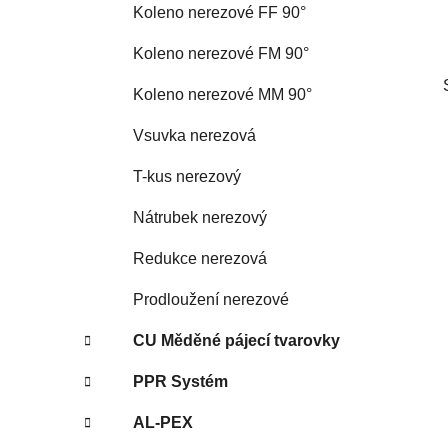
Koleno nerezové FF 90°
p
a
Koleno nerezové FM 90°
n
Koleno nerezové MM 90°
e
l
Vsuvka nerezová
T-kus nerezový
Nátrubek nerezový
Redukce nerezová
Prodloužení nerezové
CU Měděné pájecí tvarovky
PPR Systém
AL-PEX