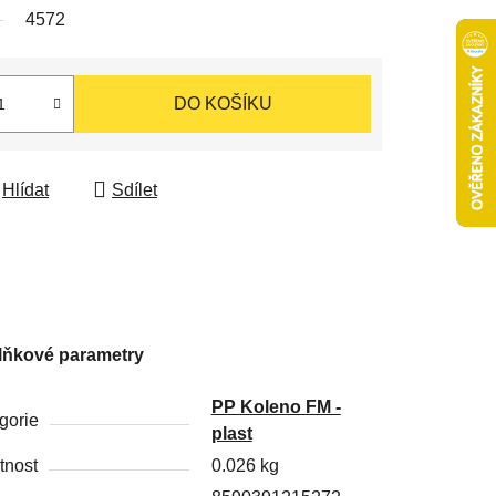
4572
DO KOŠÍKU
Hlídat
Sdílet
lňkové parametry
PP Koleno FM -
gorie
plast
nost
0.026 kg