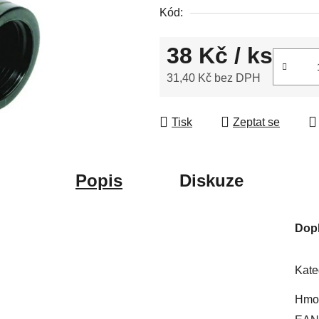
Kód:
5
hvězdiček.
38 Kč
/ ks
31,40 Kč bez DPH
Měrná cena:
Tisk
Zeptat se
Popis
Diskuze
Dop
Kate
Hmot