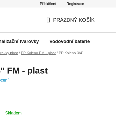
Přihlášení
Registrace
g
Moje objednávka
PRÁZDNÝ KOŠÍK
NÁKUPNÍ
KOŠÍK
alizační tvarovky
Vodovodní baterie
Dřezy
rovky plast
/
PP Koleno FM - plast
/
PP Koleno 3/4"
" FM - plast
ocení
Skladem