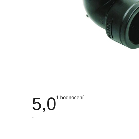
5,0
Průměrné
1 hodnocení
hodnocení
produktu
je
-
5,0
z
5
hvězdiček.