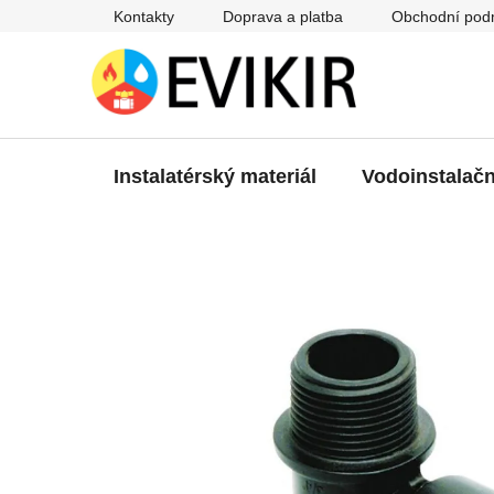
Přejít
Kontakty
Doprava a platba
Obchodní pod
na
obsah
Instalatérský materiál
Vodoinstalačn