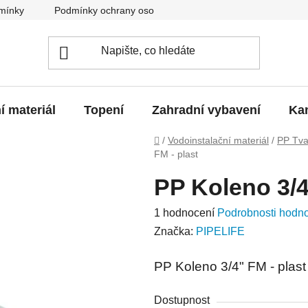
mínky
Podmínky ochrany osobních údajů
O nás
Blo
í materiál
Topení
Zahradní vybavení
Kan
Domů
/
Vodoinstalační materiál
/
PP Tva
FM - plast
PP Koleno 3/4
Průměrné
1 hodnocení
Podrobnosti hodn
hodnocení
Značka:
PIPELIFE
produktu
PP Koleno 3/4" FM - plast
je
5,0
Dostupnost
z