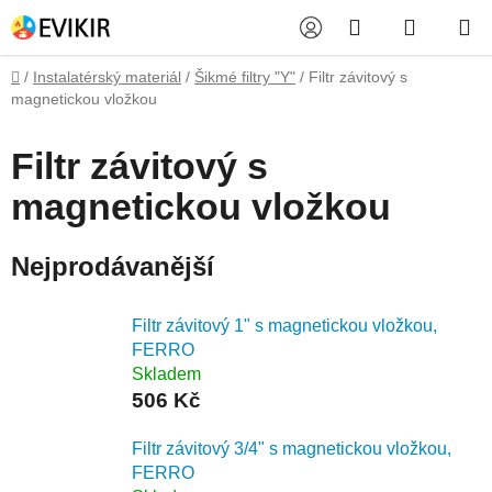
Přejít
Hledat
NÁKUP
na
obsah
KOŠÍK
Domů
/
Instalatérský materiál
/
Šikmé filtry "Y"
/
Filtr závitový s
magnetickou vložkou
Filtr závitový s
magnetickou vložkou
Nejprodávanější
Filtr závitový 1" s magnetickou vložkou,
FERRO
Skladem
506 Kč
Filtr závitový 3/4" s magnetickou vložkou,
FERRO