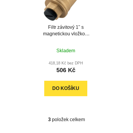
Filtr závitový 1" s
magnetickou vložkou,
FERRO
Průměrné
Skladem
hodnocení
produktu
418,18 Kč bez DPH
506 Kč
je
5,0
z
DO KOŠÍKU
5
hvězdiček.
3
položek celkem
O
v