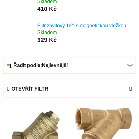
Skladem
410 Kč
Filtr závitový 1/2" s magnetickou vložkou
Skladem
329 Kč
Ř
Řadit podle:
Nejlevnější
a
z
e
OTEVŘÍT FILTR
n
í
V
p
ý
r
p
o
i
d