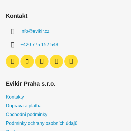
l
Z
á
á
d
Kontakt
p
a
a
c
info
@
evikir.cz
t
í
í
p
+420 775 152 548
r
v
k
y
v
ý
Evikir Praha s.r.o.
p
i
Kontakty
s
u
Doprava a platba
Obchodní podmínky
Podmínky ochrany osobních údajů