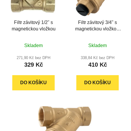
s
u
p
k
r
t
Filtr závitový 1/2" s
Filtr závitový 3/4" s
o
ů
magnetickou vložkou
magnetickou vložkou,
d
FERRO
u
Průměrné
Průměrné
k
Skladem
Skladem
hodnocení
hodnocení
t
produktu
produktu
271,90 Kč bez DPH
338,84 Kč bez DPH
ů
329 Kč
410 Kč
je
je
5,0
5,0
z
z
DO KOŠÍKU
DO KOŠÍKU
5
5
hvězdiček.
hvězdiček.