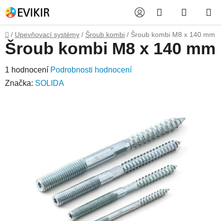
Přejít
Hledat
NÁKUP
na
obsah
KOŠÍK
Domů
/
Upevňovací systémy
/
Šroub kombi
/
Šroub kombi M8 x 140 mm
Šroub kombi M8 x 140 mm
Průměrné
1 hodnocení
Podrobnosti hodnocení
hodnocení
Značka:
SOLIDA
produktu
je
5,0
z
5
hvězdiček.