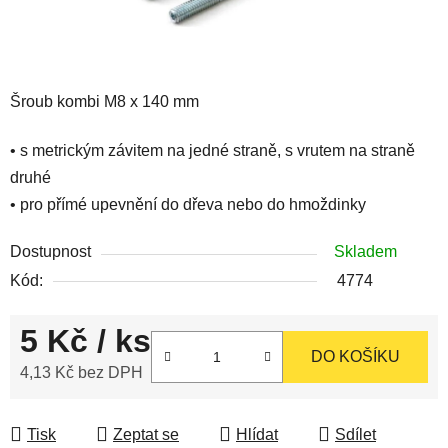
Šroub kombi M8 x 140 mm
• s metrickým závitem na jedné straně, s vrutem na straně
druhé
• pro přímé upevnění do dřeva nebo do hmoždinky
Dostupnost
Skladem
Kód:
4774
5 Kč
/ ks
DO KOŠÍKU
4,13 Kč bez DPH
Měrná cena:
Tisk
Zeptat se
Hlídat
Sdílet