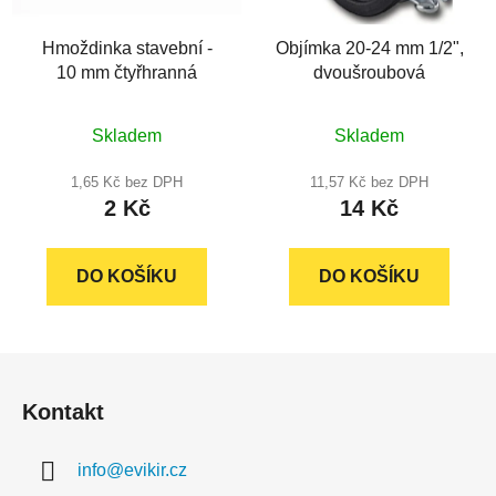
Hmoždinka stavební -
Objímka 20-24 mm 1/2",
10 mm čtyřhranná
dvoušroubová
Skladem
Skladem
1,65 Kč bez DPH
11,57 Kč bez DPH
2 Kč
14 Kč
DO KOŠÍKU
DO KOŠÍKU
Z
á
Kontakt
p
a
info
@
evikir.cz
t