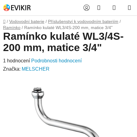
Přejít
Hledat
NÁKUP
na
obsah
KOŠÍK
Domů
/
Vodovodní baterie
/
Příslušenství k vodovodním bateriím
/
Ramínko
/
Ramínko kulaté WL3/4S-200 mm, matice 3/4"
Ramínko kulaté WL3/4S-
200 mm, matice 3/4"
Průměrné
1 hodnocení
Podrobnosti hodnocení
hodnocení
Značka:
MELSCHER
produktu
je
5,0
z
5
hvězdiček.