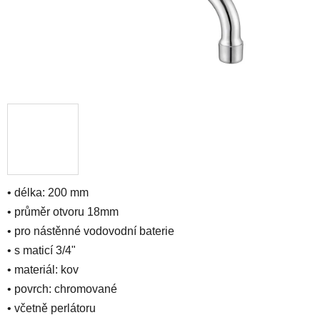
• délka: 200 mm
• průměr otvoru 18mm
• pro nástěnné vodovodní baterie
• s maticí 3/4"
• materiál: kov
• p
ovrch: chromované
• včetně perlátoru