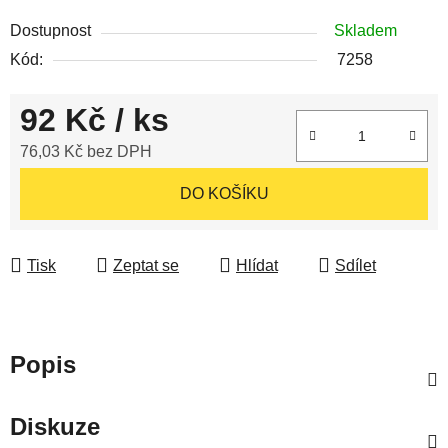
Dostupnost
Skladem
Kód:
7258
92 Kč
/ ks
76,03 Kč bez DPH
Měrná cena:
DO KOŠÍKU
Tisk
Zeptat se
Hlídat
Sdílet
Popis
Diskuze