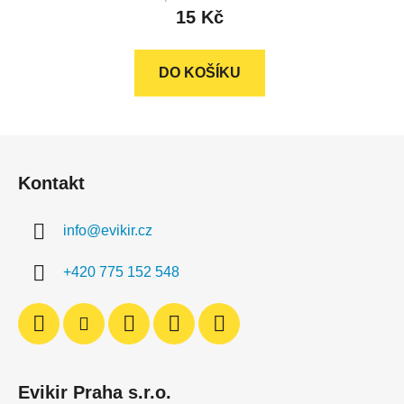
15 Kč
DO KOŠÍKU
Z
á
Kontakt
p
a
info
@
evikir.cz
t
í
+420 775 152 548
Evikir Praha s.r.o.