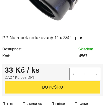
PP Nátrubek redukovaný 1" x 3/4" - plast
Dostupnost
Skladem
Kód:
4567
33 Kč
/ ks
27,27 Kč bez DPH
Měrná cena:
DO KOŠÍKU
Tisk
Zeptat se
Hlídat
Sdílet