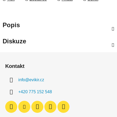
Popis
Diskuze
Z
á
Kontakt
p
a
info
@
evikir.cz
t
í
+420 775 152 548