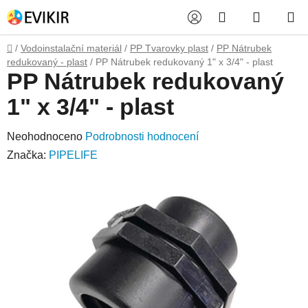
Přejít
Hledat
NÁKUP
na
obsah
KOŠÍK
Domů
/
Vodoinstalační materiál
/
PP Tvarovky plast
/
PP Nátrubek
redukovaný - plast
/
PP Nátrubek redukovaný 1" x 3/4" - plast
PP Nátrubek redukovaný
1" x 3/4" - plast
Průměrné
Neohodnoceno
Podrobnosti hodnocení
hodnocení
Značka:
PIPELIFE
produktu
je
0,0
z
5
hvězdiček.