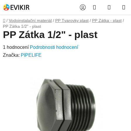
Přejít
Hledat
NÁKUP
na
obsah
KOŠÍK
Domů
/
Vodoinstalační materiál
/
PP Tvarovky plast
/
PP Zátka - plast
/
PP Zátka 1/2" - plast
PP Zátka 1/2" - plast
Průměrné
1 hodnocení
Podrobnosti hodnocení
hodnocení
Značka:
PIPELIFE
produktu
je
5,0
z
5
hvězdiček.