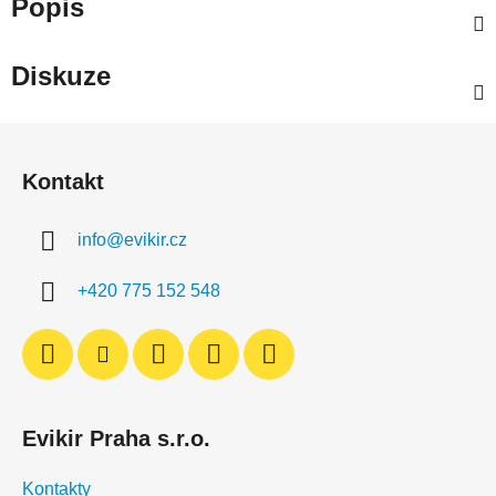
Popis
Diskuze
Z
á
Kontakt
p
a
info
@
evikir.cz
t
í
+420 775 152 548
Evikir Praha s.r.o.
Kontakty