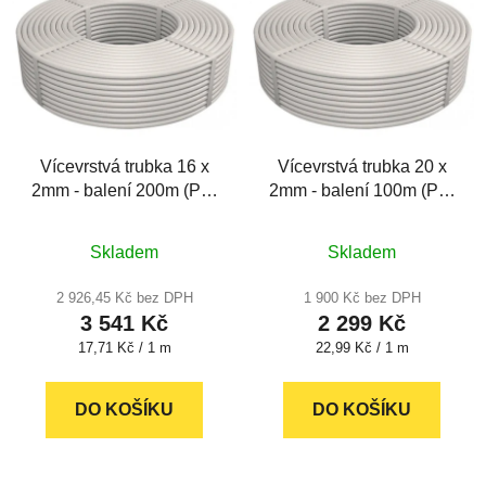
ý
r
p
o
i
d
s
u
p
k
r
t
Vícevrstvá trubka 16 x
Vícevrstvá trubka 20 x
o
ů
2mm - balení 200m (PE-
2mm - balení 100m (PE-
d
RT/AL/PE-RT)
RT/AL/PE-RT)
u
Průměrné
Průměrné
k
Skladem
Skladem
hodnocení
hodnocení
t
produktu
produktu
2 926,45 Kč bez DPH
1 900 Kč bez DPH
ů
3 541 Kč
2 299 Kč
je
je
Měrná
Měrná
17,71 Kč / 1 m
22,99 Kč / 1 m
5,0
5,0
cena:
cena:
z
z
DO KOŠÍKU
5
DO KOŠÍKU
5
hvězdiček.
hvězdiček.