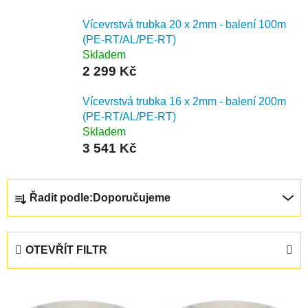
Vícevrstvá trubka 20 x 2mm - balení 100m
(PE-RT/AL/PE-RT)
Skladem
2 299 Kč
Vícevrstvá trubka 16 x 2mm - balení 200m
(PE-RT/AL/PE-RT)
Skladem
3 541 Kč
Ř
Řadit podle:
Doporučujeme
a
z
e
OTEVŘÍT FILTR
n
í
V
p