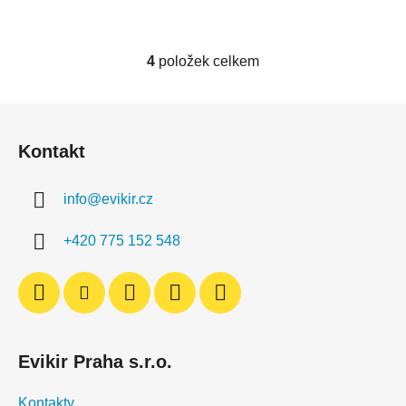
4
položek celkem
O
v
l
Z
á
á
d
Kontakt
p
a
a
c
info
@
evikir.cz
t
í
í
p
+420 775 152 548
r
v
k
y
v
ý
Evikir Praha s.r.o.
p
i
Kontakty