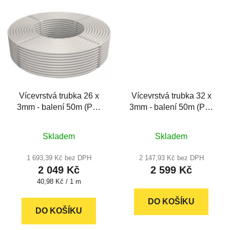
Vícevrstvá trubka 26 x
Vícevrstvá trubka 32 x
3mm - balení 50m (PE-
3mm - balení 50m (PE-
RT/AL/PE-RT)
RT/AL/PE-RT)
Průměrné
Skladem
Skladem
hodnocení
produktu
1 693,39 Kč bez DPH
2 147,93 Kč bez DPH
2 049 Kč
2 599 Kč
je
Měrná
40,98 Kč / 1 m
5,0
cena:
z
DO KOŠÍKU
DO KOŠÍKU
5
hvězdiček.