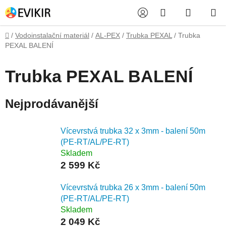
Přejít
Hledat
NÁKUP
na
obsah
KOŠÍK
Domů
/
Vodoinstalační materiál
/
AL-PEX
/
Trubka PEXAL
/
Trubka
PEXAL BALENÍ
Trubka PEXAL BALENÍ
Nejprodávanější
Vícevrstvá trubka 32 x 3mm - balení 50m
(PE-RT/AL/PE-RT)
Skladem
2 599 Kč
Vícevrstvá trubka 26 x 3mm - balení 50m
(PE-RT/AL/PE-RT)
Skladem
2 049 Kč