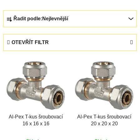
Ř
Řadit podle:
Nejlevnější
a
z
e
OTEVŘÍT FILTR
n
í
V
p
ý
r
p
o
i
d
s
u
p
k
r
t
Al-Pex T-kus šroubovací
Al-Pex T-kus šroubovací
o
ů
16 x 16 x 16
20 x 20 x 20
d
u
Průměrné
Průměrné