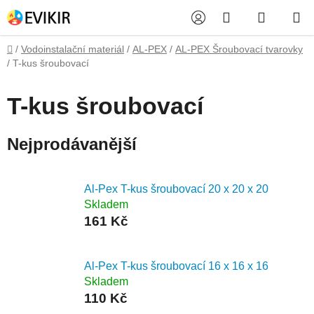
Přejít
Hledat
NÁKUP
na
obsah
KOŠÍK
Domů
/
Vodoinstalační materiál
/
AL-PEX
/
AL-PEX Šroubovací tvarovky
/
T-kus šroubovací
T-kus šroubovací
Nejprodávanější
Al-Pex T-kus šroubovací 20 x 20 x 20
Skladem
161 Kč
Al-Pex T-kus šroubovací 16 x 16 x 16
Skladem
110 Kč