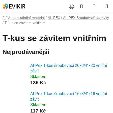
Přejít
Hledat
NÁKUP
na
obsah
KOŠÍK
Domů
/
Vodoinstalační materiál
/
AL-PEX
/
AL-PEX Šroubovací tvarovky
/
T-kus se závitem vnitřním
T-kus se závitem vnitřním
Nejprodávanější
Al-Pex T-kus šroubovací 20x3/4"x20 vnitřní
závit
Skladem
135 Kč
Al-Pex T-kus šroubovací 16x3/4"x16 vnitřní
závit
Skladem
117 Kč