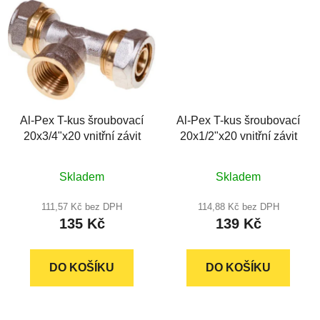
Al-Pex T-kus šroubovací
Al-Pex T-kus šroubovací
20x3/4"x20 vnitřní závit
20x1/2"x20 vnitřní závit
Průměrné
Skladem
Skladem
hodnocení
produktu
111,57 Kč bez DPH
114,88 Kč bez DPH
135 Kč
139 Kč
je
5,0
z
DO KOŠÍKU
DO KOŠÍKU
5
hvězdiček.