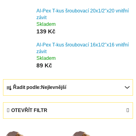
Al-Pex T-kus šroubovací 20x1/2"x20 vnitřní
závit
Skladem
139 Kč
Al-Pex T-kus šroubovací 16x1/2"x16 vnitřní
závit
Skladem
89 Kč
Ř
Řadit podle:
Nejlevnější
a
z
e
OTEVŘÍT FILTR
n
í
V
p