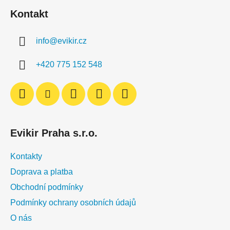
á
Kontakt
p
a
info
@
evikir.cz
t
í
+420 775 152 548
Evikir Praha s.r.o.
Kontakty
Doprava a platba
Obchodní podmínky
Podmínky ochrany osobních údajů
O nás