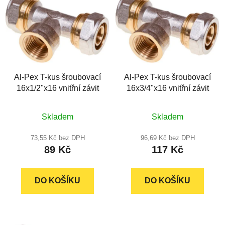
ý
r
p
o
i
d
s
u
p
k
r
t
Al-Pex T-kus šroubovací
Al-Pex T-kus šroubovací
o
ů
16x1/2"x16 vnitřní závit
16x3/4"x16 vnitřní závit
d
u
Průměrné
k
Skladem
Skladem
hodnocení
t
produktu
73,55 Kč bez DPH
96,69 Kč bez DPH
ů
89 Kč
117 Kč
je
5,0
z
DO KOŠÍKU
DO KOŠÍKU
5
hvězdiček.