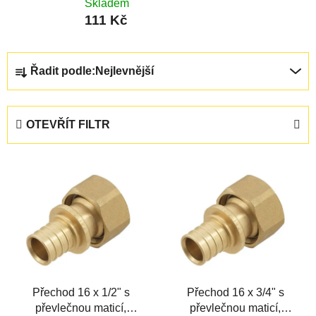
Skladem
111 Kč
Ř
Řadit podle:
Nejlevnější
a
z
e
OTEVŘÍT FILTR
n
í
V
p
ý
r
p
o
i
d
s
u
p
k
r
t
Přechod 16 x 1/2" s
Přechod 16 x 3/4" s
o
ů
převlečnou maticí,
převlečnou maticí,
d