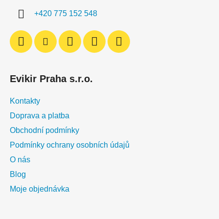
í
p
+420 775 152 548
r
v
k
y
v
ý
Evikir Praha s.r.o.
p
i
Kontakty
s
u
Doprava a platba
Obchodní podmínky
Podmínky ochrany osobních údajů
O nás
Blog
Moje objednávka