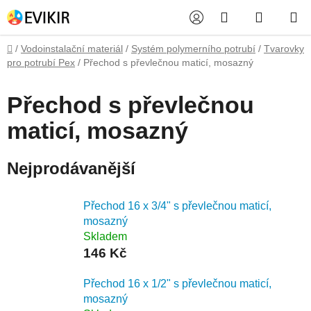
Přejít
Hledat
NÁKUP
na
obsah
KOŠÍK
Domů
/
Vodoinstalační materiál
/
Systém polymerního potrubí
/
Tvarovky
pro potrubí Pex
/
Přechod s převlečnou maticí, mosazný
Přechod s převlečnou
maticí, mosazný
Nejprodávanější
Přechod 16 x 3/4" s převlečnou maticí,
mosazný
Skladem
146 Kč
Přechod 16 x 1/2" s převlečnou maticí,
mosazný