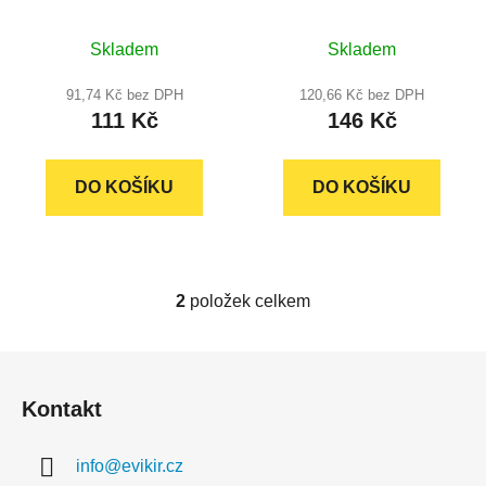
mosazný
mosazný
u
k
Skladem
Skladem
t
91,74 Kč bez DPH
120,66 Kč bez DPH
ů
111 Kč
146 Kč
DO KOŠÍKU
DO KOŠÍKU
2
položek celkem
O
v
l
Z
á
á
d
Kontakt
p
a
a
c
info
@
evikir.cz
t
í