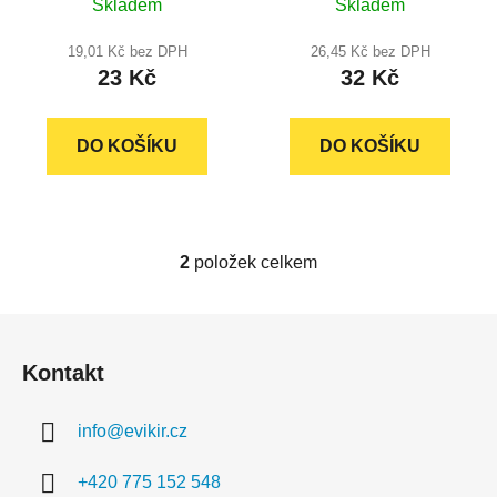
k
Skladem
Skladem
t
19,01 Kč bez DPH
26,45 Kč bez DPH
ů
23 Kč
32 Kč
DO KOŠÍKU
DO KOŠÍKU
2
položek celkem
O
v
l
Z
á
á
d
Kontakt
p
a
a
c
info
@
evikir.cz
t
í
í
p
+420 775 152 548
r