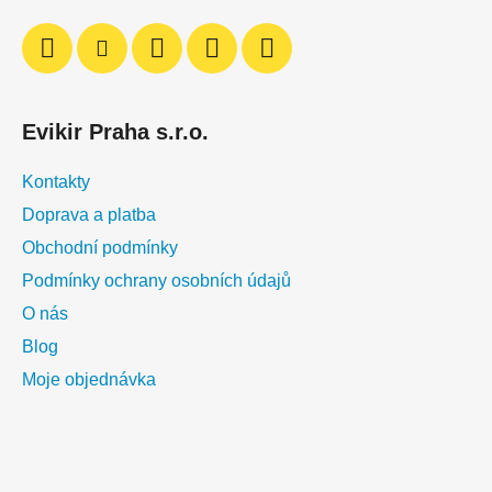
v
k
y
v
ý
Evikir Praha s.r.o.
p
i
Kontakty
s
u
Doprava a platba
Obchodní podmínky
Podmínky ochrany osobních údajů
O nás
Blog
Moje objednávka