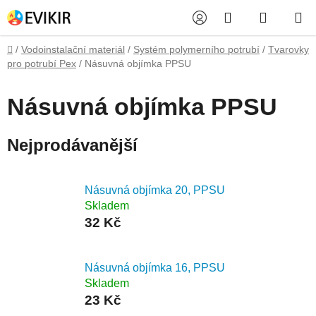
Přejít
Hledat
NÁKUP
na
obsah
KOŠÍK
Domů
/
Vodoinstalační materiál
/
Systém polymerního potrubí
/
Tvarovky
pro potrubí Pex
/
Násuvná objímka PPSU
Násuvná objímka PPSU
Nejprodávanější
Násuvná objímka 20, PPSU
Skladem
32 Kč
Násuvná objímka 16, PPSU
Skladem
23 Kč