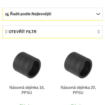
Ř
Řadit podle:
Nejlevnější
a
z
e
OTEVŘÍT FILTR
n
í
V
p
ý
r
p
o
i
d
s
u
p
k
r
t
Násuvná objímka 16,
Násuvná objímka 20,
o
ů
PPSU
PPSU
d
u