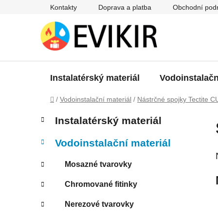
Přejít
Kontakty
Doprava a platba
Obchodní pod
na
obsah
Instalatérský materiál
Vodoinstalačn
Domů
/
Vodoinstalační materiál
/
Nástrčné spojky Tectite C
P
K
Přeskočit
Instalatérský materiál
a
kategorie
o
t
s
Vodoinstalační materiál
e
t
g
r
Mosazné tvarovky
o
a
r
Chromované fitinky
i
n
e
n
Nerezové tvarovky
í