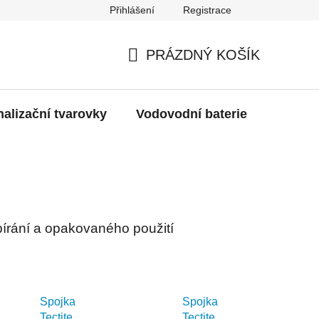
Přihlášení
Registrace
g
Moje objednávka
PRÁZDNÝ KOŠÍK
NÁKUPNÍ
KOŠÍK
alizační tvarovky
Vodovodní baterie
Dřezy
írání a opakovaného použití
Spojka
Spojka
Tectite
Tectite