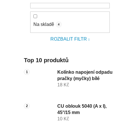
Na skladě
4
ROZBALIT FILTR
Top 10 produktů
Kolínko napojení odpadu
pračky (myčky) bílé
18 Kč
CU oblouk 5040 (A x I),
45°/15 mm
10 Kč