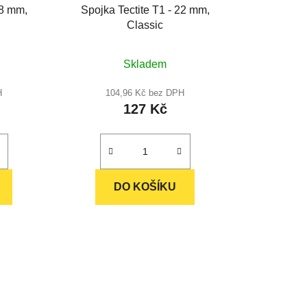
k
18 mm,
Spojka Tectite T1 - 22 mm,
t
Classic
ů
Průměrné
Skladem
hodnocení
produktu
H
104,96 Kč bez DPH
127 Kč
je
5,0
z
5
hvězdiček.
DO KOŠÍKU