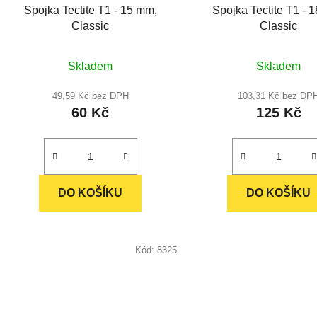
d
Spojka Tectite T1 - 15 mm,
Spojka Tectite T1 - 
u
Classic
Classic
k
t
Průměrné
Skladem
Skladem
ů
hodnocení
produktu
49,59 Kč bez DPH
103,31 Kč bez DP
60 Kč
125 Kč
je
5,0
z
5
hvězdiček.
DO KOŠÍKU
DO KOŠÍKU
Kód:
8325