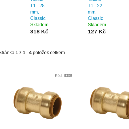
T1 - 28
T1 - 22
mm,
mm,
Classic
Classic
Skladem
Skladem
318 Kč
127 Kč
Stránka
1
z
1
-
4
položek celkem
V
ý
Kód:
8309
p
i
s
p
r
o