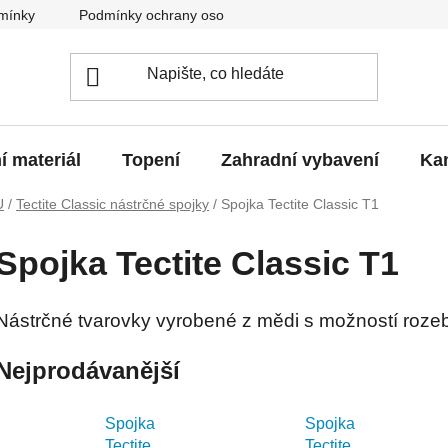
mínky
Podmínky ochrany osobních údajů
O nás
Blo
í materiál
Topení
Zahradní vybavení
Kan
U
/
Tectite Classic nástrčné spojky
/
Spojka Tectite Classic T1
Spojka Tectite Classic T1
Nástrčné tvarovky vyrobené z mědi s možností rozeb
Nejprodávanější
Spojka
Spojka
Tectite
Tectite