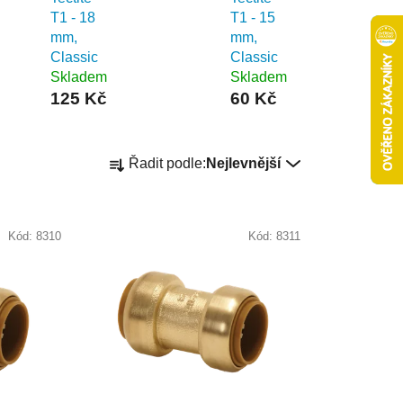
T1 - 18
T1 - 15
mm,
mm,
Classic
Classic
Skladem
Skladem
125 Kč
60 Kč
Ř
Řadit podle:
Nejlevnější
a
z
e
Kód:
8310
Kód:
8311
n
í
p
r
o
d
u