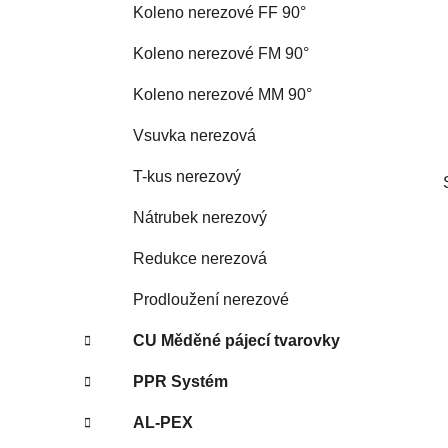
Koleno nerezové FF 90°
p
a
Koleno nerezové FM 90°
n
Koleno nerezové MM 90°
e
l
Vsuvka nerezová
T-kus nerezový
Nátrubek nerezový
Redukce nerezová
Prodloužení nerezové
CU Měděné pájecí tvarovky
PPR Systém
AL-PEX