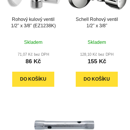
Rohový kulový ventil
Schell Rohový ventil
1/2" x 3/8" (EZ1238K)
1/2" x 3/8"
Průměrné
Průměrné
Skladem
Skladem
hodnocení
hodnocení
produktu
produktu
71,07 Kč bez DPH
128,10 Kč bez DPH
86 Kč
155 Kč
je
je
5,0
4,9
z
z
DO KOŠÍKU
DO KOŠÍKU
5
5
hvězdiček.
hvězdiček.