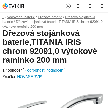
Přejít
Hledat
NÁKUP
na
obsah
KOŠÍK
Domů
/
Vodovodní baterie
/
Dřezové baterie
/
Dřezová stojánková
baterie
/
Dřezová stojánková baterie,TITANIA IRIS chrom 92091,0
výtokové ramínko 200 mm
Dřezová stojánková
baterie,TITANIA IRIS
chrom 92091,0 výtokové
ramínko 200 mm
Průměrné
1 hodnocení
Podrobnosti hodnocení
hodnocení
Značka:
NOVASERVIS
produktu
je
5,0
z