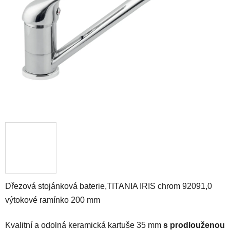
5
hvězdiček.
Dřezová stojánková baterie,TITANIA IRIS chrom 92091,0
výtokové ramínko 200 mm
Kvalitní a odolná keramická kartuše 35 mm
s prodlouženou