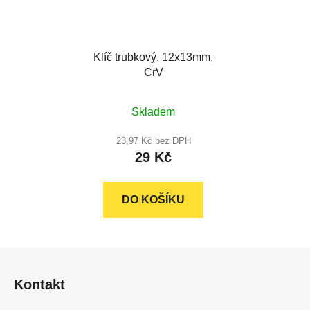
Klíč trubkový, 12x13mm,
CrV
Skladem
23,97 Kč bez DPH
29 Kč
DO KOŠÍKU
Z
á
Kontakt
p
a