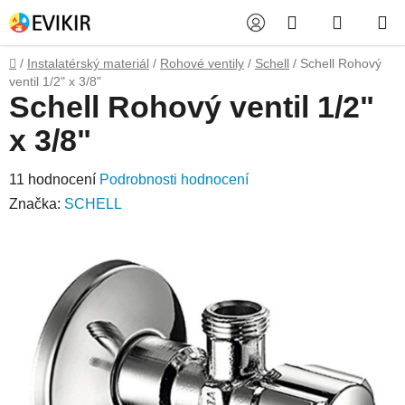
Přejít
Hledat
NÁKUP
na
obsah
KOŠÍK
Domů
/
Instalatérský materiál
/
Rohové ventily
/
Schell
/
Schell Rohový
ventil 1/2" x 3/8"
Schell Rohový ventil 1/2"
x 3/8"
Průměrné
11 hodnocení
Podrobnosti hodnocení
hodnocení
Značka:
SCHELL
produktu
je
4,9
z
5
hvězdiček.