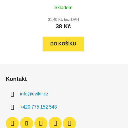
Průměrné
Skladem
hodnocení
produktu
31,40 Kč bez DPH
38 Kč
je
4,9
z
DO KOŠÍKU
5
hvězdiček.
Z
á
Kontakt
p
a
info
@
evikir.cz
t
í
+420 775 152 548