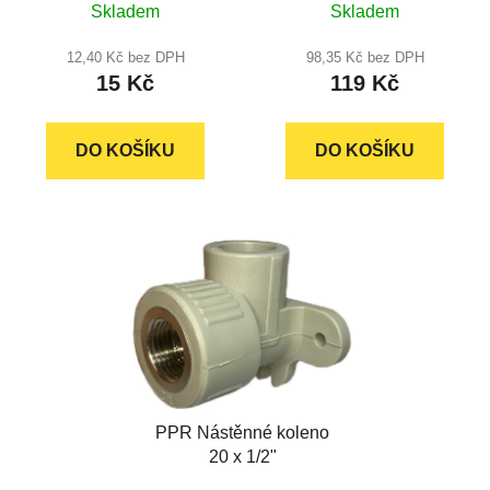
Skladem
Skladem
hodnocení
hodnocení
produktu
produktu
12,40 Kč bez DPH
98,35 Kč bez DPH
15 Kč
119 Kč
je
je
5,0
5,0
z
z
DO KOŠÍKU
DO KOŠÍKU
5
5
hvězdiček.
hvězdiček.
PPR Nástěnné koleno
20 x 1/2"