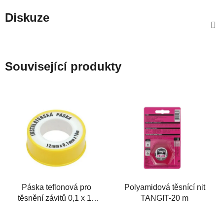
Diskuze
Související produkty
Páska teflonová pro
Polyamidová těsnící nit
těsnění závitů 0,1 x 12
TANGIT-20 m
mm/10 m, PLASTBRNO
Průměrné
Průměrné