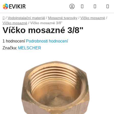
Přejít
Hledat
NÁKUP
na
obsah
KOŠÍK
Domů
/
Vodoinstalační materiál
/
Mosazné tvarovky
/
Víčko mosazné
/
Víčko mosazné
/
Víčko mosazné 3/8"
Víčko mosazné 3/8"
Průměrné
1 hodnocení
Podrobnosti hodnocení
hodnocení
Značka:
MELSCHER
produktu
je
5,0
z
5
hvězdiček.