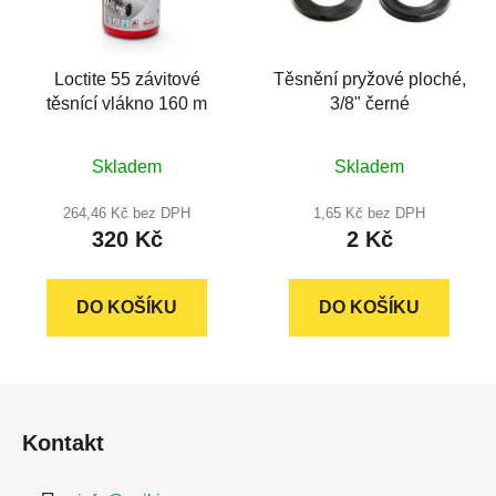
Loctite 55 závitové
Těsnění pryžové ploché,
těsnící vlákno 160 m
3/8" černé
Průměrné
Průměrné
Skladem
Skladem
hodnocení
hodnocení
produktu
produktu
264,46 Kč bez DPH
1,65 Kč bez DPH
320 Kč
2 Kč
je
je
4,9
5,0
z
z
DO KOŠÍKU
DO KOŠÍKU
5
5
hvězdiček.
hvězdiček.
Z
á
Kontakt
p
a