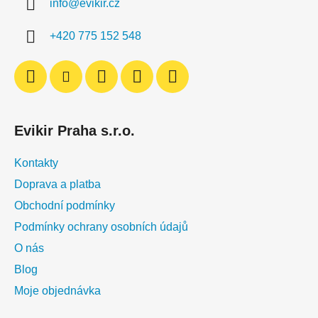
info
@
evikir.cz
t
í
+420 775 152 548
Evikir Praha s.r.o.
Kontakty
Doprava a platba
Obchodní podmínky
Podmínky ochrany osobních údajů
O nás
Blog
Moje objednávka