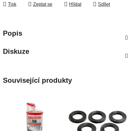
Tisk
Zeptat se
Hlídat
Sdílet
Popis
Diskuze
Související produkty