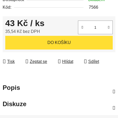
Kód:
7566
43 Kč
/ ks
35,54 Kč bez DPH
Měrná cena:
DO KOŠÍKU
Tisk
Zeptat se
Hlídat
Sdílet
Popis
Diskuze