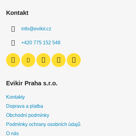
Z
á
Kontakt
p
a
info
@
evikir.cz
t
í
+420 775 152 548
Evikir Praha s.r.o.
Kontakty
Doprava a platba
Obchodní podmínky
Podmínky ochrany osobních údajů
O nás