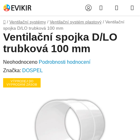
Přejít
Hledat
NÁKUP
na
obsah
KOŠÍK
Domů
/
Ventilační systémy
/
Ventilační systém plastový
/
Ventilační
spojka D/LO trubková 100 mm
Ventilační spojka D/LO
trubková 100 mm
Průměrné
Neohodnoceno
Podrobnosti hodnocení
hodnocení
Značka:
DOSPEL
produktu
VÝPRODEJ DO
VYPRODÁNÍ ZÁSOB
je
0,0
z
5
hvězdiček.