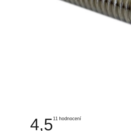
4,5
Průměrné
11 hodnocení
hodnocení
produktu