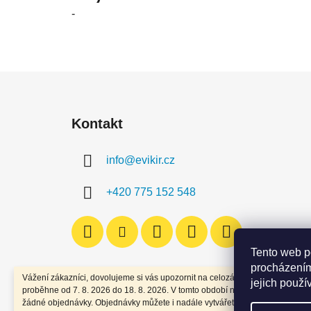
je
-
4,5
z
5
hvězdiček.
Z
á
Kontakt
p
a
info
@
evikir.cz
t
í
+420 775 152 548
Tento web p
procházením
Vážení zákazníci, dovolujeme si vás upozornit na celozávodní dovolenou, kt
jejich použí
proběhne od 7. 8. 2026 do 18. 8. 2026. V tomto období nebudou expedován
žádné objednávky. Objednávky můžete i nadále vytvářet. Všechny objednáv