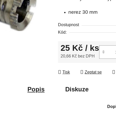
4,5
nerez 30 mm
z
5
Dostupnost
hvězdiček.
Kód:
25 Kč
/ ks
20,66 Kč bez DPH
Měrná cena:
Tisk
Zeptat se
Popis
Diskuze
Dop