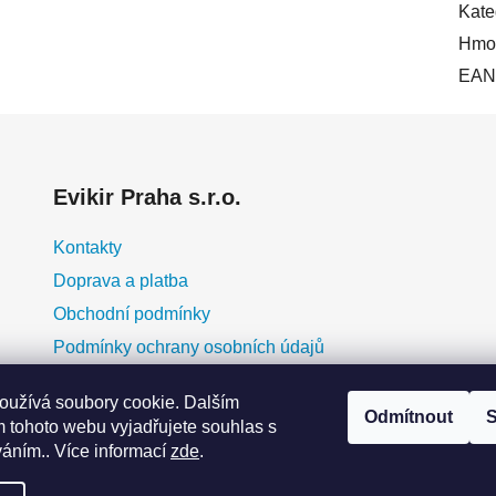
Kate
Hmot
EAN
Evikir Praha s.r.o.
Kontakty
Doprava a platba
Obchodní podmínky
Podmínky ochrany osobních údajů
O nás
oužívá soubory cookie. Dalším
Blog
Odmítnout
S
 tohoto webu vyjadřujete souhlas s
erá
Moje objednávka
váním.. Více informací
zde
.
y
ky