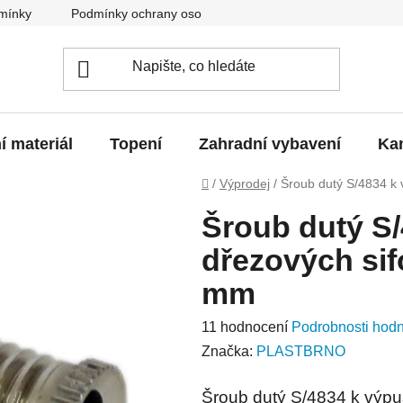
mínky
Podmínky ochrany osobních údajů
O nás
Blo
í materiál
Topení
Zahradní vybavení
Kan
Domů
/
Výprodej
/
Šroub dutý S/4834 k 
Šroub dutý S/
dřezových sif
mm
Průměrné
11 hodnocení
Podrobnosti hod
hodnocení
Značka:
PLASTBRNO
produktu
Šroub dutý S/4834 k výpu
je