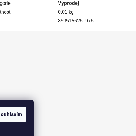
gorie
Výprodej
nost
0.01 kg
8595156261976
ouhlasím