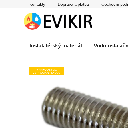
Přejít
Kontakty
Doprava a platba
Obchodní pod
na
obsah
Instalatérský materiál
Vodoinstalačn
VÝPRODEJ DO
VYPRODÁNÍ ZÁSOB