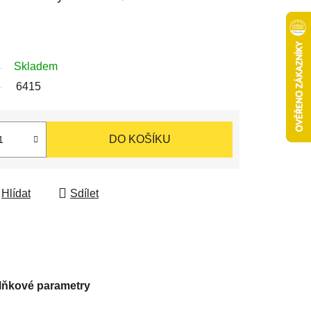
Skladem
6415
DO KOŠÍKU
Hlídat
Sdílet
lňkové parametry