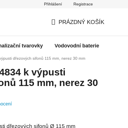
Přihlášení
Registrace
g
Moje objednávka
PRÁZDNÝ KOŠÍK
NÁKUPNÍ
KOŠÍK
alizační tvarovky
Vodovodní baterie
Dřezy
výpusti dřezových sifonů 115 mm, nerez 30 mm
4834 k výpusti
onů 115 mm, nerez 30
nocení
sti dřezových sifonů Ø 115 mm