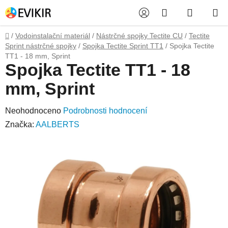
Přejít
Hledat
NÁKUP
na
obsah
KOŠÍK
Domů
/
Vodoinstalační materiál
/
Nástrčné spojky Tectite CU
/
Tectite
Sprint nástrčné spojky
/
Spojka Tectite Sprint TT1
/
Spojka Tectite
TT1 - 18 mm, Sprint
Spojka Tectite TT1 - 18
mm, Sprint
Průměrné
Neohodnoceno
Podrobnosti hodnocení
hodnocení
Značka:
AALBERTS
produktu
je
0,0
z
5
hvězdiček.