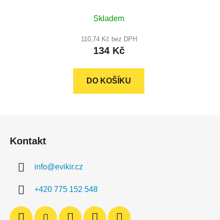
Skladem
110,74 Kč bez DPH
134 Kč
DO KOŠÍKU
Z
á
Kontakt
p
a
info
@
evikir.cz
t
í
+420 775 152 548