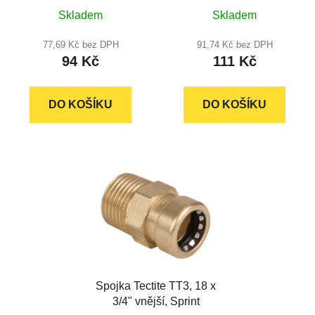
Průměrné
Skladem
Skladem
hodnocení
produktu
77,69 Kč bez DPH
91,74 Kč bez DPH
94 Kč
111 Kč
je
5,0
z
DO KOŠÍKU
DO KOŠÍKU
5
hvězdiček.
Spojka Tectite TT3, 18 x
3/4" vnější, Sprint