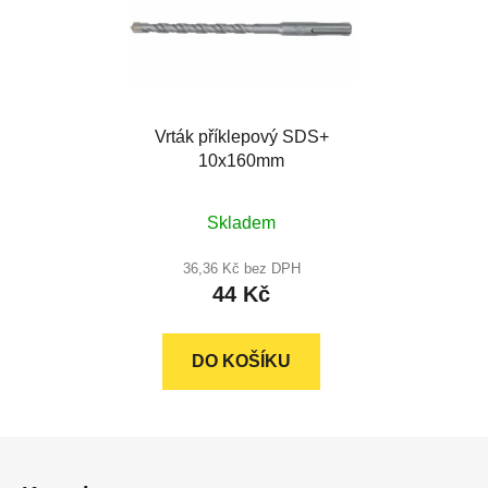
Vrták příklepový SDS+
10x160mm
Skladem
36,36 Kč bez DPH
44 Kč
DO KOŠÍKU
Z
á