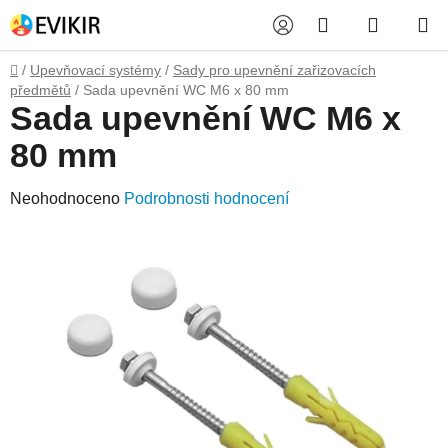
Přejít
Hledat
NÁKUP
na
obsah
KOŠÍK
Domů
/
Upevňovací systémy
/
Sady pro upevnění zařizovacích
předmětů
/
Sada upevnění WC M6 x 80 mm
Sada upevnění WC M6 x
80 mm
Průměrné
Neohodnoceno
Podrobnosti hodnocení
hodnocení
produktu
je
0,0
z
5
hvězdiček.