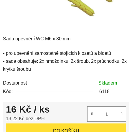
Sada upevnění WC M6 x 80 mm
• pro upevnění samostatně stojících klozetů a bidetů
• sada obsahuje: 2x hmoždinku, 2x šroub, 2x průchodku, 2x
krytku šroubu
Dostupnost
Skladem
Kód:
6118
16 Kč
/ ks
13,22 Kč bez DPH
Měrná cena:
DO KOŠÍKU