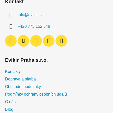
Kontakt
p
a
info
@
evikir.cz
t
í
+420 775 152 548
Evikir Praha s.r.o.
Kontakty
Doprava a platba
Obchodní podmínky
Podmínky ochrany osobních údajů
O nás
Blog