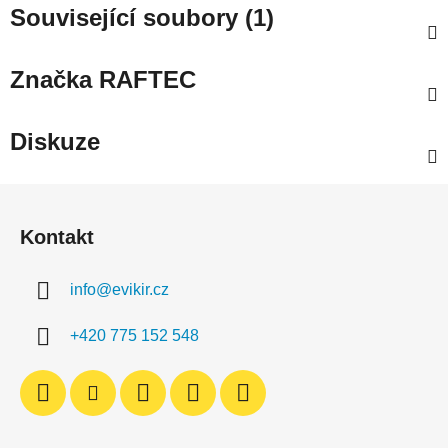
Související soubory (1)
Značka
RAFTEC
Diskuze
Z
á
Kontakt
p
a
info
@
evikir.cz
t
í
+420 775 152 548