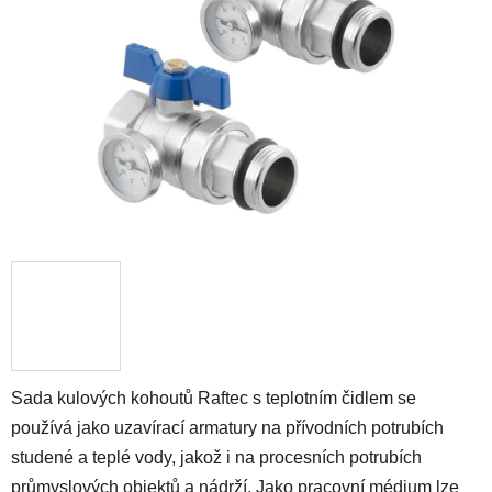
5
hvězdiček.
Sada kulových kohoutů Raftec s teplotním čidlem se
používá jako uzavírací armatury na přívodních potrubích
studené a teplé vody, jakož i na procesních potrubích
průmyslových objektů a nádrží. Jako pracovní médium lze