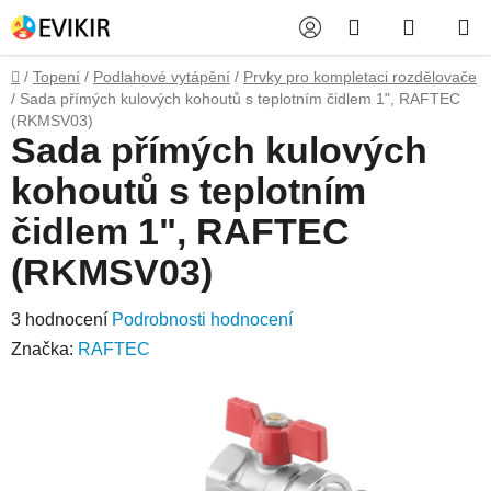
Přejít
Hledat
NÁKUP
na
obsah
KOŠÍK
Domů
/
Topení
/
Podlahové vytápění
/
Prvky pro kompletaci rozdělovače
/
Sada přímých kulových kohoutů s teplotním čidlem 1", RAFTEC
(RKMSV03)
Sada přímých kulových
kohoutů s teplotním
čidlem 1", RAFTEC
(RKMSV03)
Průměrné
3 hodnocení
Podrobnosti hodnocení
hodnocení
Značka:
RAFTEC
produktu
je
5,0
z