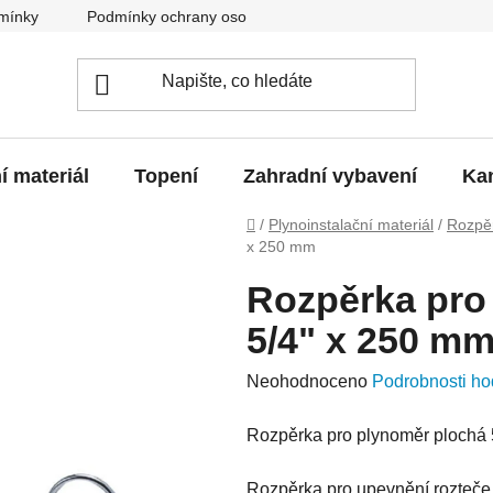
mínky
Podmínky ochrany osobních údajů
O nás
Blo
í materiál
Topení
Zahradní vybavení
Kan
Domů
/
Plynoinstalační materiál
/
Rozpě
x 250 mm
Rozpěrka pro
5/4" x 250 m
Průměrné
Neohodnoceno
Podrobnosti ho
hodnocení
Rozpěrka pro plynoměr plochá 
produktu
je
Rozpěrka pro upevnění rozteče 