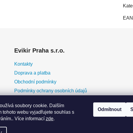
Kate
EAN
Evikir Praha s.r.o.
Kontakty
Doprava a platba
Obchodní podmínky
Podmínky ochrany osobních údajů
O nás
oužívá soubory cookie. Dalším
Blog
Odmítnout
S
 tohoto webu vyjadřujete souhlas s
erá
Moje objednávka
váním.. Více informací
zde
.
y
ky
eme