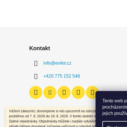
Z
á
Kontakt
p
a
info
@
evikir.cz
t
í
+420 775 152 548
Tento web p
procházením
Vážení zákazníci, dovolujeme si vás upozornit na celozávodní dovolenou, kt
jejich použí
proběhne od 7. 8. 2026 do 18. 8. 2026. V tomto období nebudou expedován
žádné objednávky. Objednávky můžete i nadále vytvářet. Všechny objednáv
přijaté během dovolené začneme vyřizovat a odesílat od 19. 8. 2026. Děkuj