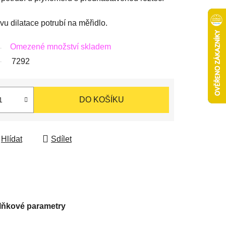
u dilatace potrubí na měřidlo.
Omezené množství skladem
7292
DO KOŠÍKU
Hlídat
Sdílet
lňkové parametry