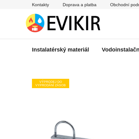
Přejít
Kontakty
Doprava a platba
Obchodní pod
na
obsah
Instalatérský materiál
Vodoinstalačn
VÝPRODEJ DO
VYPRODÁNÍ ZÁSOB