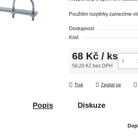
0,0
z
Použitím rozpěrky zamezíme vliv
5
hvězdiček.
Dostupnost
Kód:
68 Kč
/ ks
56,20 Kč bez DPH
Měrná cena:
Tisk
Zeptat se
Popis
Diskuze
Dop