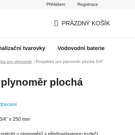
Přihlášení
Registrace
g
Moje objednávka
PRÁZDNÝ KOŠÍK
NÁKUPNÍ
KOŠÍK
alizační tvarovky
Vodovodní baterie
Dřezy
rka pro plynoměr
/
Rozpěrka pro plynoměr plochá 5/4"
 plynoměr plochá
m
dnocení
5/4" x 250 mm
potrubí u plynoměrů s přednastavenou roztečí