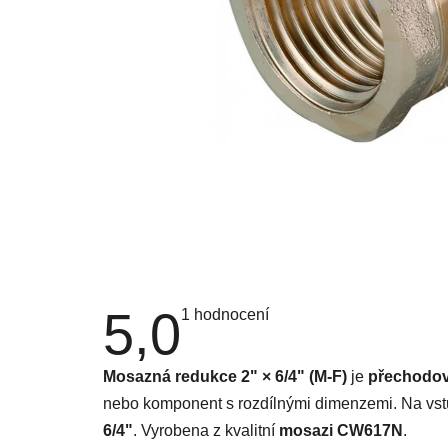
5,0
Průměrné
1 hodnocení
hodnocení
produktu
je
Mosazná redukce 2" × 6/4" (M-F)
je
přechodov
5,0
z
nebo komponent s rozdílnými dimenzemi. Na v
5
hvězdiček.
6/4"
. Vyrobena z kvalitní
mosazi CW617N
.