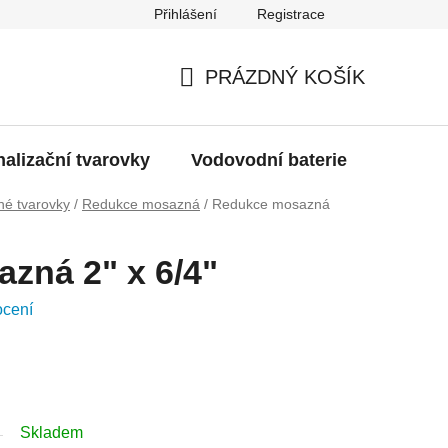
Přihlášení
Registrace
g
Moje objednávka
PRÁZDNÝ KOŠÍK
NÁKUPNÍ
KOŠÍK
alizační tvarovky
Vodovodní baterie
Dřezy
é tvarovky
/
Redukce mosazná
/
Redukce mosazná
zná 2" x 6/4"
ocení
Skladem