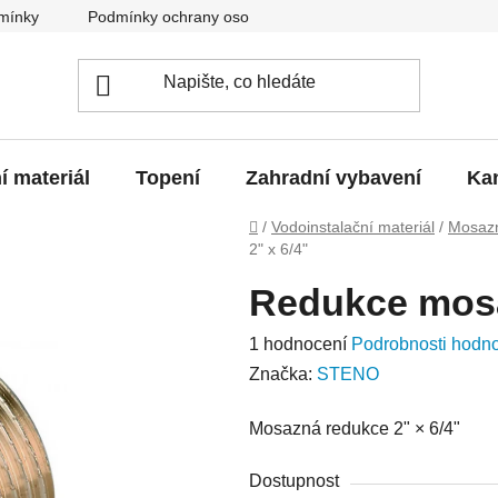
mínky
Podmínky ochrany osobních údajů
O nás
Blo
í materiál
Topení
Zahradní vybavení
Kan
Domů
/
Vodoinstalační materiál
/
Mosazn
2" x 6/4"
Redukce mosa
Průměrné
1 hodnocení
Podrobnosti hodn
hodnocení
Značka:
STENO
produktu
Mosazná redukce 2" × 6/4"
je
5,0
Dostupnost
z