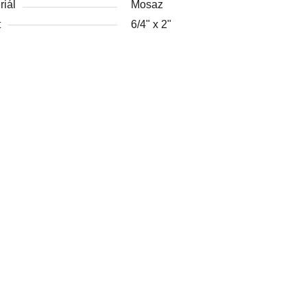
riál
Mosaz
t
6/4" x 2"