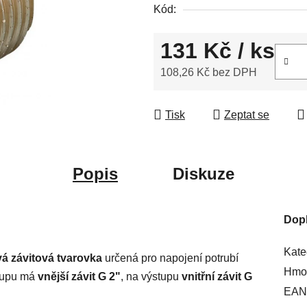
Kód:
5
hvězdiček.
131 Kč
/ ks
108,26 Kč bez DPH
Měrná cena:
Tisk
Zeptat se
Popis
Diskuze
Dop
Kate
á závitová tvarovka
určená pro napojení potrubí
Hmot
stupu má
vnější závit G 2"
, na výstupu
vnitřní závit G
EAN