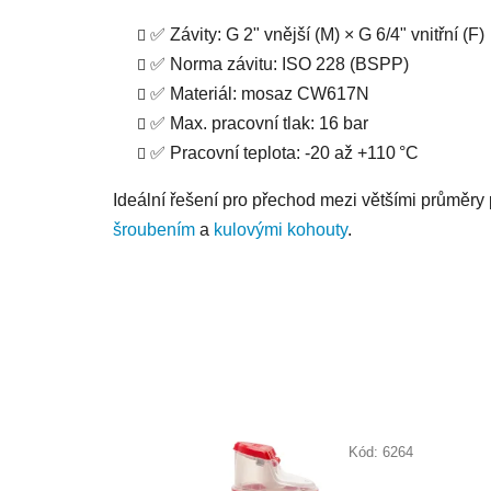
✅ Závity: G 2" vnější (M) × G 6/4" vnitřní (F)
✅ Norma závitu: ISO 228 (BSPP)
✅ Materiál: mosaz CW617N
✅ Max. pracovní tlak: 16 bar
✅ Pracovní teplota: -20 až +110 °C
Ideální řešení pro přechod mezi většími průměry 
šroubením
a
kulovými kohouty
.
Kód:
6264