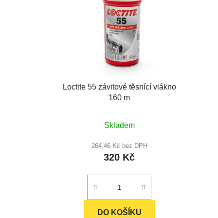
Loctite 55 závitové těsnící vlákno
160 m
Průměrné
Skladem
hodnocení
produktu
264,46 Kč bez DPH
320 Kč
je
4,9
z
5
hvězdiček.
DO KOŠÍKU