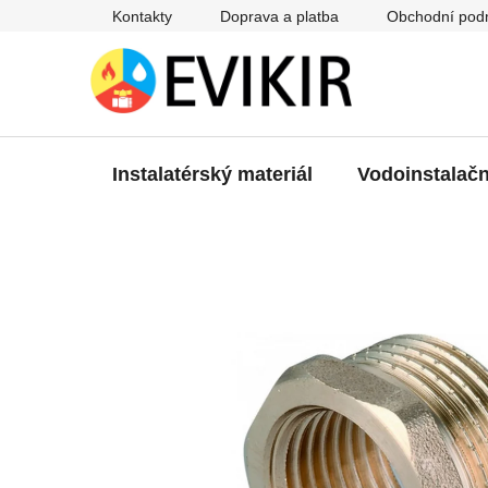
Přejít
Kontakty
Doprava a platba
Obchodní pod
na
obsah
Instalatérský materiál
Vodoinstalačn