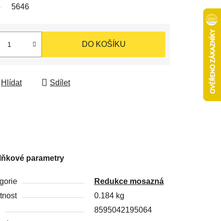
5646
DO KOŠÍKU
Hlídat
Sdílet
lňkové parametry
gorie
Redukce mosazná
nost
0.184 kg
8595042195064