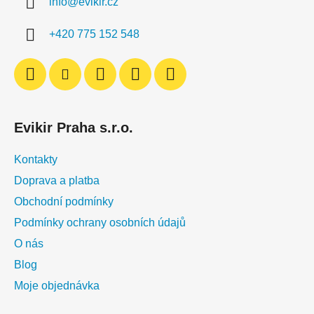
info
@
evikir.cz
t
í
+420 775 152 548
Evikir Praha s.r.o.
Kontakty
Doprava a platba
Obchodní podmínky
Podmínky ochrany osobních údajů
O nás
Blog
Moje objednávka