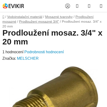
Přejít
Hledat
NÁKUP
na
obsah
KOŠÍK
Domů
/
Vodoinstalační materiál
/
Mosazné tvarovky
/
Prodloužení
mosazné
/
Prodloužení mosazné 3/4"
/
Prodloužení mosaz. 3/4" x
20 mm
Prodloužení mosaz. 3/4" x
20 mm
Průměrné
1 hodnocení
Podrobnosti hodnocení
hodnocení
Značka:
MELSCHER
produktu
je
5,0
z
5
hvězdiček.