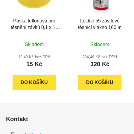
Páska teflonová pro
Loctite 55 závitové
těsnění závitů 0,1 x 12
těsnící vlákno 160 m
mm/10 m, PLASTBRNO
Průměrné
Průměrné
Skladem
Skladem
hodnocení
hodnocení
produktu
produktu
12,40 Kč bez DPH
264,46 Kč bez DPH
15 Kč
320 Kč
je
je
5,0
4,9
z
z
DO KOŠÍKU
DO KOŠÍKU
5
5
hvězdiček.
hvězdiček.
Z
á
Kontakt
p
a