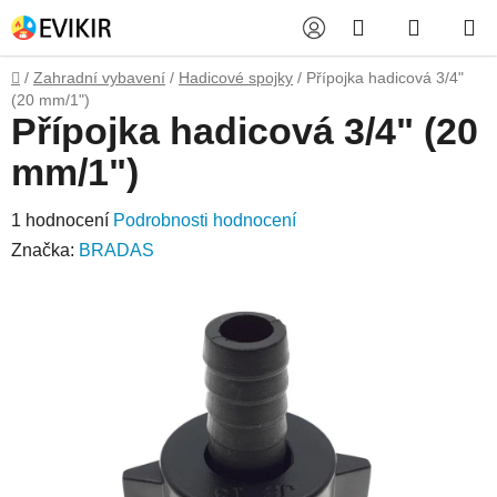
Přejít
Hledat
NÁKUP
na
obsah
KOŠÍK
Domů
/
Zahradní vybavení
/
Hadicové spojky
/
Přípojka hadicová 3/4"
(20 mm/1")
Přípojka hadicová 3/4" (20
mm/1")
Průměrné
1 hodnocení
Podrobnosti hodnocení
hodnocení
Značka:
BRADAS
produktu
je
5,0
z
5
hvězdiček.