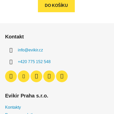
z
DO KOŠÍKU
5
hvězdiček.
Z
á
Kontakt
p
a
info
@
evikir.cz
t
í
+420 775 152 548
Evikir Praha s.r.o.
Kontakty