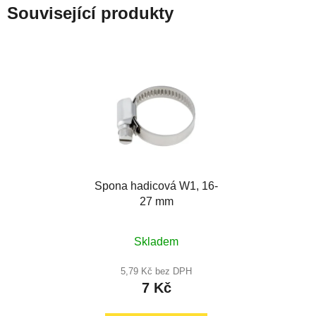
Související produkty
Spona hadicová W1, 16-
27 mm
Průměrné
Skladem
hodnocení
produktu
5,79 Kč bez DPH
7 Kč
je
5,0