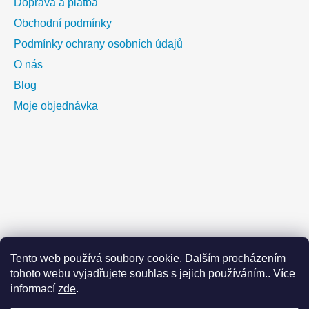
Doprava a platba
Obchodní podmínky
Podmínky ochrany osobních údajů
O nás
Blog
Moje objednávka
Tento web používá soubory cookie. Dalším procházením
tohoto webu vyjadřujete souhlas s jejich používáním.. Více
informací
zde
.
Vážení zákazníci,dovolujeme si vás upozornit na celozávondí
dovolenou, která bude probíhat od 8.8.2026 do 18.8.2026.