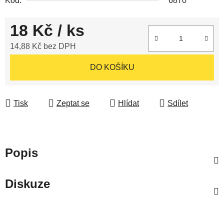
Kód:
6870
18 Kč
/ ks
14,88 Kč bez DPH
Měrná cena:
DO KOŠÍKU
Tisk
Zeptat se
Hlídat
Sdílet
Popis
Diskuze