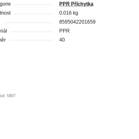
gorie
PPR Příchytka
nost
0.016 kg
8595042201659
riál
PPR
měr
40
ód:
5907