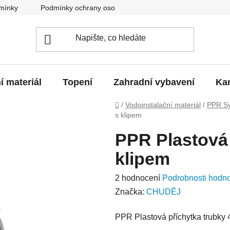
mínky
Podmínky ochrany osobních údajů
O nás
Blo
í materiál
Topení
Zahradní vybavení
Kan
Domů
/
Vodoinstalační materiál
/
PPR S
s klipem
PPR Plastová
klipem
Průměrné
2 hodnocení
Podrobnosti hodn
hodnocení
Značka:
CHUDĚJ
produktu
PPR Plastová příchytka trubky
je