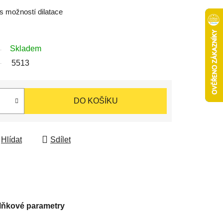
s možností dilatace
Skladem
5513
DO KOŠÍKU
Hlídat
Sdílet
lňkové parametry