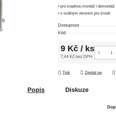
5,0
• pro snadnou montáž i demontáž 
z
• s oválným otvorem pro šroub
5
hvězdiček.
Dostupnost
Kód:
9 Kč
/ ks
7,44 Kč bez DPH
Měrná cena:
Tisk
Zeptat se
Popis
Diskuze
Dop