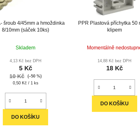
 šroub 4/45mm a hmoždinka
PPR Plastová příchytka 50
8/10mm (sáček 10ks)
klipem
Průměrné
Průměrné
Skladem
Momentálně nedostupn
hodnocení
hodnocení
produktu
produktu
4,13 Kč bez DPH
14,88 Kč bez DPH
5 Kč
18 Kč
je
je
10 Kč
5,0
4,7
(–50 %)
Měrná
0,50 Kč / 1 ks
z
z
cena:
5
5
hvězdiček.
hvězdiček.
DO KOŠÍKU
DO KOŠÍKU