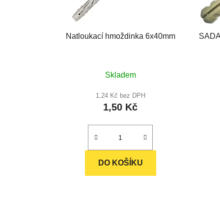
Natloukací hmoždinka 6x40mm
SADA-
Průměrné
Skladem
hodnocení
produktu
1,24 Kč bez DPH
1,50 Kč
je
5,0
z
5
hvězdiček.
DO KOŠÍKU