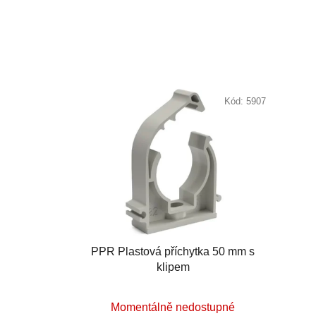
Kód:
5907
PPR Plastová příchytka 50 mm s
klipem
Průměrné
Momentálně nedostupné
hodnocení