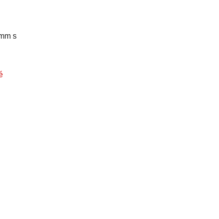
 mm s
é