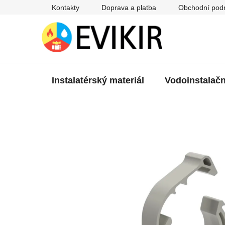
Přejít
Kontakty
Doprava a platba
Obchodní pod
na
obsah
Instalatérský materiál
Vodoinstalačn