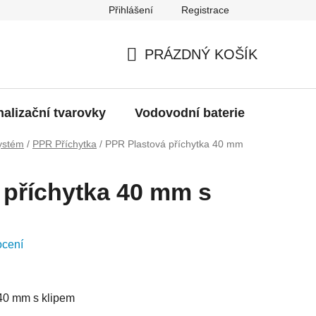
Přihlášení
Registrace
g
Moje objednávka
PRÁZDNÝ KOŠÍK
NÁKUPNÍ
KOŠÍK
alizační tvarovky
Vodovodní baterie
Dřezy
ystém
/
PPR Příchytka
/
PPR Plastová příchytka 40 mm
 příchytka 40 mm s
ocení
 40 mm s klipem