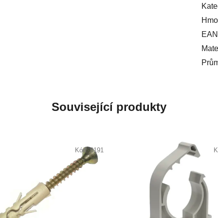
Kate
Hmot
EAN
Mate
Prů
Související produkty
Kód:
8191
K