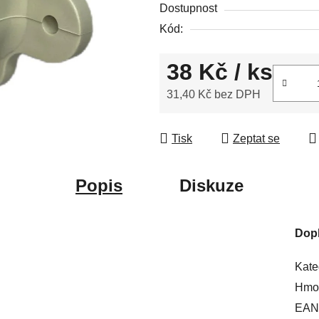
Dostupnost
5
Kód:
hvězdiček.
38 Kč
/ ks
31,40 Kč bez DPH
Měrná cena:
Tisk
Zeptat se
Popis
Diskuze
Dop
Kate
Hmot
EAN