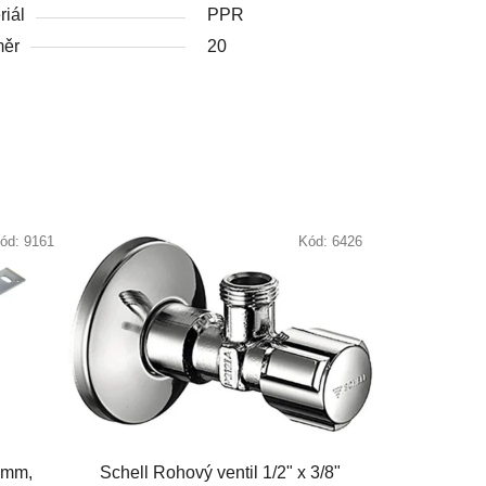
riál
PPR
měr
20
ód:
9161
Kód:
6426
 mm,
Schell Rohový ventil 1/2" x 3/8"