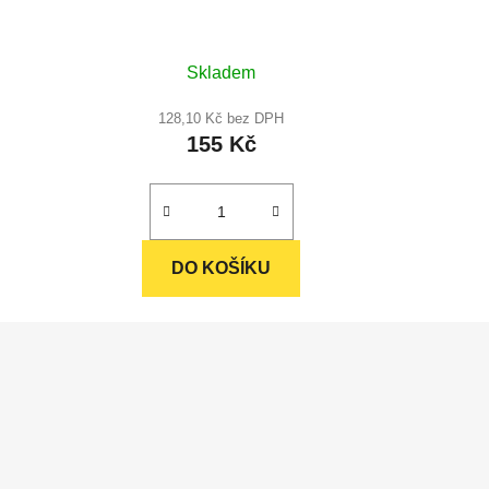
Průměrné
Skladem
hodnocení
produktu
128,10 Kč bez DPH
155 Kč
je
4,9
z
5
hvězdiček.
DO KOŠÍKU