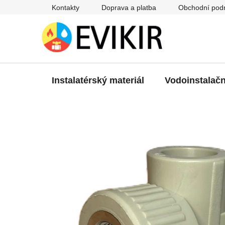
Přejít
Kontakty
Doprava a platba
Obchodní pod
na
obsah
Instalatérský materiál
Vodoinstalačn