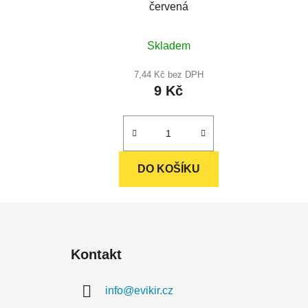
červená
Průměrné
Skladem
hodnocení
produktu
7,44 Kč bez DPH
9 Kč
je
5,0
z
5
hvězdiček.
DO KOŠÍKU
Z
á
Kontakt
p
a
info
@
evikir.cz
t