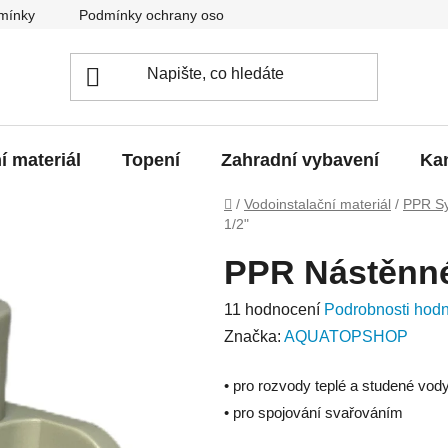
mínky
Podmínky ochrany osobních údajů
O nás
Blo
í materiál
Topení
Zahradní vybavení
Kan
Domů
/
Vodoinstalační materiál
/
PPR S
1/2"
PPR Nástěnné
Průměrné
11 hodnocení
Podrobnosti hod
hodnocení
Značka:
AQUATOPSHOP
produktu
• pro rozvody teplé a studené vod
je
• pro spojování svařováním
4,9
z