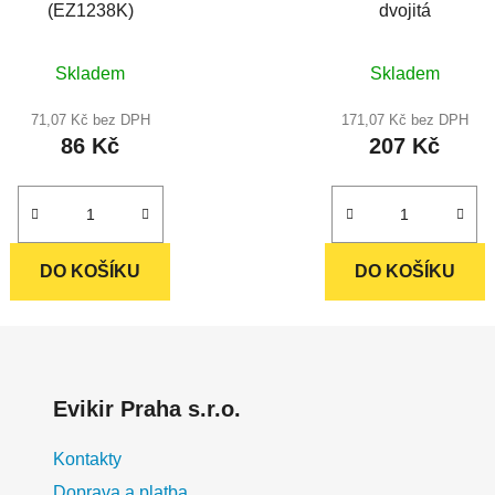
(EZ1238K)
dvojitá
Průměrné
Průměrné
Skladem
Skladem
hodnocení
hodnocení
produktu
produktu
71,07 Kč bez DPH
171,07 Kč bez DPH
86 Kč
207 Kč
je
je
5,0
5,0
z
z
5
5
hvězdiček.
hvězdiček.
DO KOŠÍKU
DO KOŠÍKU
Evikir Praha s.r.o.
Kontakty
Doprava a platba