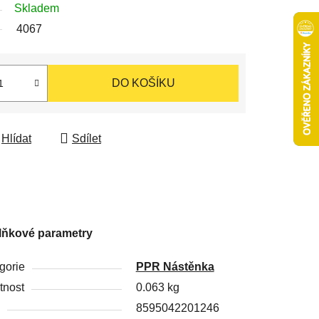
Skladem
4067
DO KOŠÍKU
Hlídat
Sdílet
lňkové parametry
gorie
PPR Nástěnka
nost
0.063 kg
8595042201246