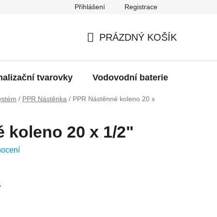
Přihlášení
Registrace
g
Moje objednávka
PRÁZDNÝ KOŠÍK
NÁKUPNÍ
KOŠÍK
alizační tvarovky
Vodovodní baterie
Dřezy
ystém
/
PPR Nástěnka
/
PPR Nástěnné koleno 20 x
 koleno 20 x 1/2"
nocení
y