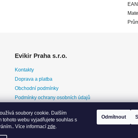
EAN
Mate
Prů
Evikir Praha s.r.o.
Kontakty
Doprava a platba
Obchodní podmínky
Podmínky ochrany osobních údajů
O nás
oužívá soubory cookie. Dalším
Blog
Odmítnout
S
 tohoto webu vyjadřujete souhlas s
erá
Moje objednávka
váním.. Více informací
zde
.
y
ky