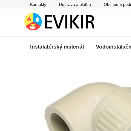
Přejít
Kontakty
Doprava a platba
Obchodní pod
na
obsah
Instalatérský materiál
Vodoinstalačn