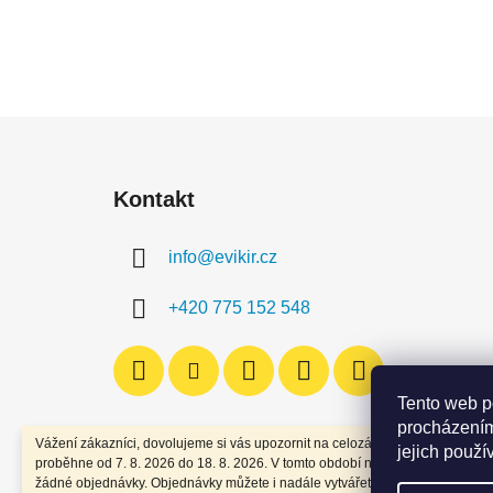
Z
á
Kontakt
p
a
info
@
evikir.cz
t
í
+420 775 152 548
Tento web p
procházením
Vážení zákazníci, dovolujeme si vás upozornit na celozávodní dovolenou, kt
jejich použí
proběhne od 7. 8. 2026 do 18. 8. 2026. V tomto období nebudou expedován
žádné objednávky. Objednávky můžete i nadále vytvářet. Všechny objednáv