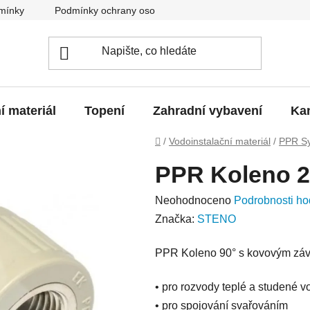
mínky
Podmínky ochrany osobních údajů
O nás
Blo
í materiál
Topení
Zahradní vybavení
Kan
Domů
/
Vodoinstalační materiál
/
PPR S
PPR Koleno 25
Průměrné
Neohodnoceno
Podrobnosti ho
hodnocení
Značka:
STENO
produktu
PPR Koleno 90° s kovovým závi
je
0,0
• pro rozvody teplé a studené v
z
• pro spojování svařováním