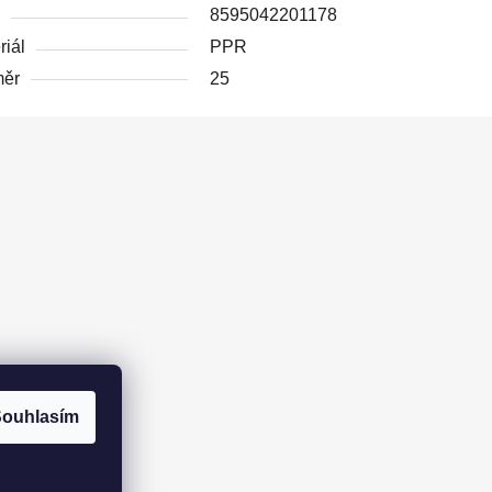
8595042201178
riál
PPR
měr
25
ouhlasím