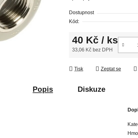
5
hvězdiček.
Dostupnost
Kód:
40 Kč
/ ks
33,06 Kč bez DPH
Měrná cena:
Tisk
Zeptat se
Popis
Diskuze
Dop
Kate
Hmot