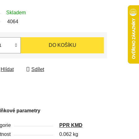
Skladem
4064
DO KOŠÍKU
Hlídat
Sdílet
lňkové parametry
gorie
PPR KMD
nost
0.062 kg