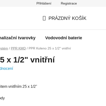
Přihlášení
Registrace
g
Moje objednávka
PRÁZDNÝ KOŠÍK
NÁKUPNÍ
KOŠÍK
alizační tvarovky
Vodovodní baterie
Dřezy
ystém
/
PPR KMD
/
PPR Koleno 25 x 1/2" vnitřní
 x 1/2" vnitřní
dnocení
tem vnitřním 25 x 1/2"
ody