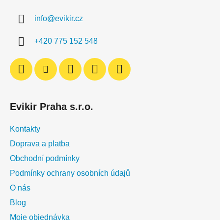
a
info
@
evikir.cz
t
í
+420 775 152 548
Evikir Praha s.r.o.
Kontakty
Doprava a platba
Obchodní podmínky
Podmínky ochrany osobních údajů
O nás
Blog
Moje objednávka