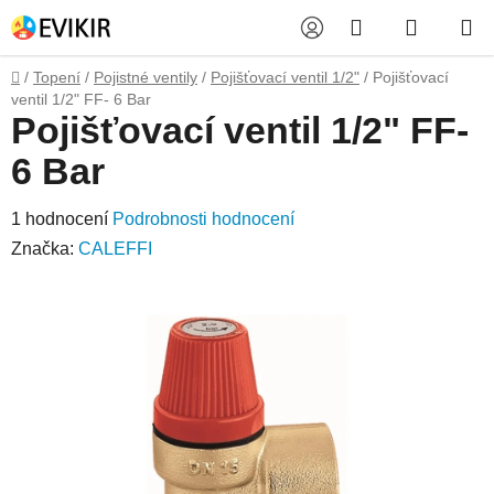
Přejít
Hledat
NÁKUP
na
obsah
KOŠÍK
Domů
/
Topení
/
Pojistné ventily
/
Pojišťovací ventil 1/2"
/
Pojišťovací
ventil 1/2" FF- 6 Bar
Pojišťovací ventil 1/2" FF-
6 Bar
Průměrné
1 hodnocení
Podrobnosti hodnocení
hodnocení
Značka:
CALEFFI
produktu
je
5,0
z
5
hvězdiček.