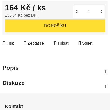
164 Kč
/ ks
135,54 Kč bez DPH
Měrná cena:
DO KOŠÍKU
Tisk
Zeptat se
Hlídat
Sdílet
Popis
Diskuze
Z
á
Kontakt
p