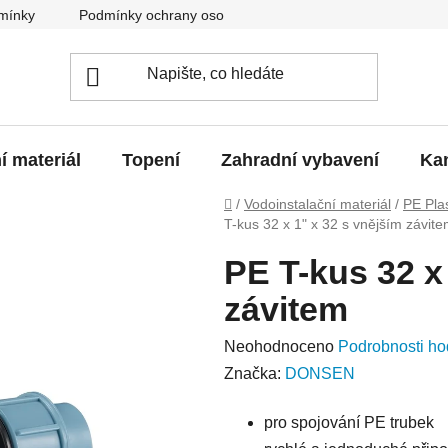
mínky
Podmínky ochrany osobních údajů
O nás
Blo
í materiál
Topení
Zahradní vybavení
Kan
Domů
/
Vodoinstalační materiál
/
PE Pla
T-kus 32 x 1" x 32 s vnějším závit
PE T-kus 32 x
závitem
Průměrné
Neohodnoceno
Podrobnosti ho
hodnocení
Značka:
DONSEN
produktu
pro spojování PE trubek
je