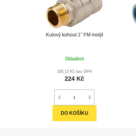
Kulový kohout 1" FM motýl
Průměrné
Skladem
hodnocení
produktu
185,12 Kč bez DPH
224 Kč
je
5,0
z
5
hvězdiček.
DO KOŠÍKU