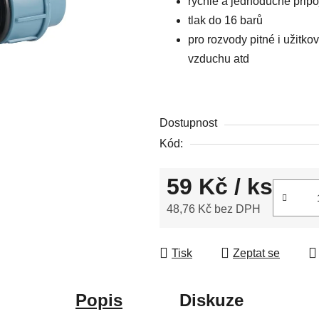
rychlé a jednoduché připo
0,0
tlak do 16 barů
z
pro rozvody pitné i užitk
5
vzduchu atd
hvězdiček.
Dostupnost
Kód:
59 Kč
/ ks
48,76 Kč bez DPH
Měrná cena:
Tisk
Zeptat se
Popis
Diskuze