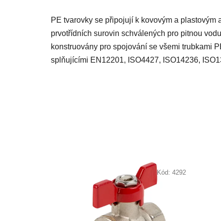
PE tvarovky se připojují k kovovým a plastovým
prvotřídních surovin schválených pro pitnou vo
konstruovány pro spojování se všemi trubkam
splňujícími EN12201, ISO4427, ISO14236, ISO
Kód:
4292