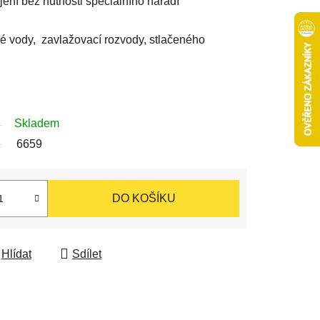
jení bez nutnosti speciálního nářadí
ové vody, zavlažovací rozvody, stlačeného
Skladem
6659
DO KOŠÍKU
Hlídat
Sdílet