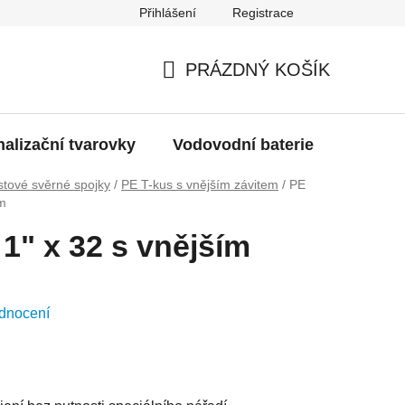
Přihlášení
Registrace
g
Moje objednávka
PRÁZDNÝ KOŠÍK
NÁKUPNÍ
KOŠÍK
alizační tvarovky
Vodovodní baterie
Dřezy
stové svěrné spojky
/
PE T-kus s vnějším závitem
/
PE
em
 1" x 32 s vnějším
dnocení