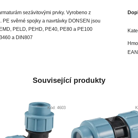
 armaturám se
závitovými prvky. Vyrobeno z
Dop
du. PE svěrné spojky a navrtávky DONSEN jsou
i PEMD, PELD, PEHD, PE40, PE80 a PE100
Kate
13460 a DIN807
Hmot
EAN
Související produkty
Kód:
4603
K