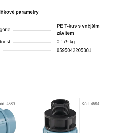
lňkové parametry
PE T-kus s vnějším
gorie
závitem
nost
0.179 kg
8595042205381
ód:
4589
Kód:
4594