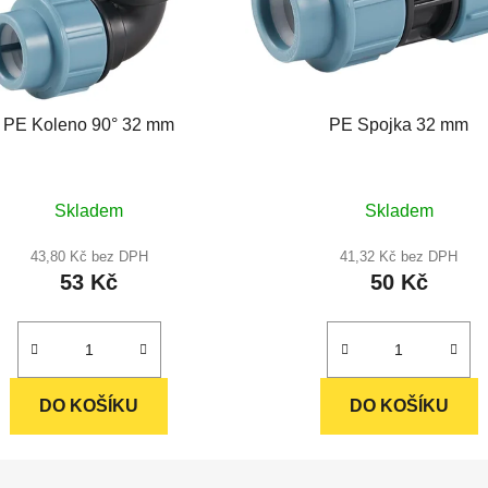
PE Koleno 90° 32 mm
PE Spojka 32 mm
Průměrné
Průměrné
Skladem
Skladem
hodnocení
hodnocení
produktu
produktu
43,80 Kč bez DPH
41,32 Kč bez DPH
53 Kč
50 Kč
je
je
5,0
5,0
z
z
5
5
hvězdiček.
hvězdiček.
DO KOŠÍKU
DO KOŠÍKU