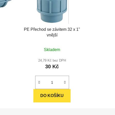
PE Přechod se závitem 32 x 1"
vnější
Průměrné
Skladem
hodnocení
produktu
24,79 Kč bez DPH
30 Kč
je
5,0
z
5
hvězdiček.
DO KOŠÍKU