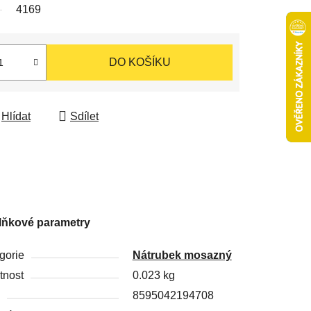
4169
DO KOŠÍKU
Hlídat
Sdílet
lňkové parametry
gorie
Nátrubek mosazný
nost
0.023 kg
8595042194708