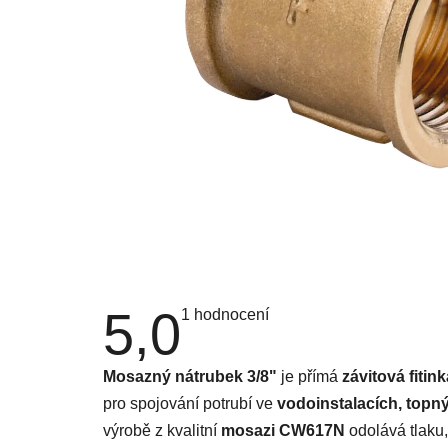
5,0
Průměrné
1 hodnocení
hodnocení
produktu
je
Mosazný nátrubek 3/8"
je přímá
závitová fitink
5,0
z
pro spojování potrubí ve
vodoinstalacích, topn
5
hvězdiček.
výrobě z kvalitní
mosazi CW617N
odolává tlaku,