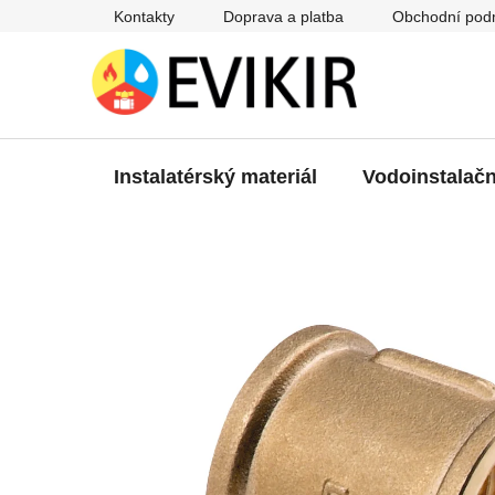
Přejít
Kontakty
Doprava a platba
Obchodní pod
na
obsah
Instalatérský materiál
Vodoinstalačn