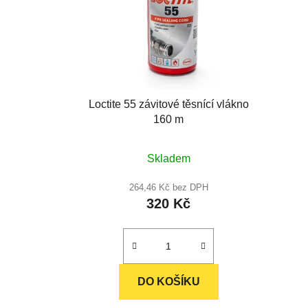
Loctite 55 závitové těsnící vlákno
160 m
Průměrné
Skladem
hodnocení
produktu
264,46 Kč bez DPH
320 Kč
je
4,9
z
5
hvězdiček.
DO KOŠÍKU