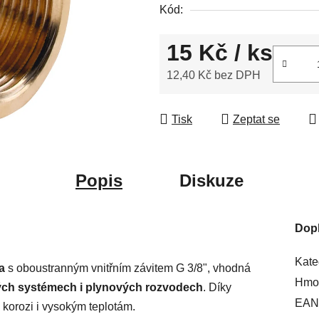
Kód:
5
hvězdiček.
15 Kč
/ ks
12,40 Kč bez DPH
Měrná cena:
Tisk
Zeptat se
Popis
Diskuze
Dop
Kate
a
s oboustranným
vnitřním
závitem G 3/8", vhodná
Hmot
ých systémech i plynových rozvodech
. Díky
EAN
 korozi i vysokým teplotám.