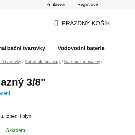
Přihlášení
Registrace
g
Moje objednávka
PRÁZDNÝ KOŠÍK
NÁKUPNÍ
KOŠÍK
alizační tvarovky
Vodovodní baterie
Dřezy
é tvarovky
/
Nátrubek mosazný
/
Nátrubek mosazný
/
azný 3/8"
ocení
, topení i plyn.
Skladem