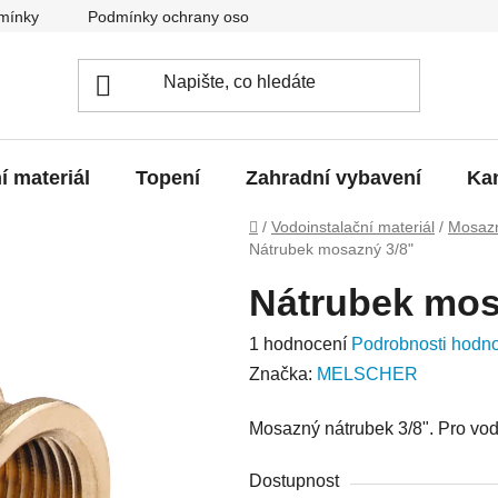
mínky
Podmínky ochrany osobních údajů
O nás
Blo
í materiál
Topení
Zahradní vybavení
Kan
Domů
/
Vodoinstalační materiál
/
Mosazn
Nátrubek mosazný 3/8"
Nátrubek mos
Průměrné
1 hodnocení
Podrobnosti hodn
hodnocení
Značka:
MELSCHER
produktu
Mosazný nátrubek 3/8". Pro vodu
je
5,0
Dostupnost
z