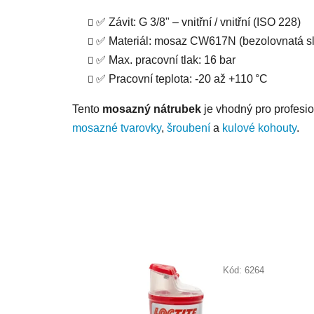
✅ Závit: G 3/8" – vnitřní / vnitřní (ISO 228)
✅ Materiál: mosaz CW617N (bezolovnatá sli
✅ Max. pracovní tlak: 16 bar
✅ Pracovní teplota: -20 až +110 °C
Tento
mosazný nátrubek
je vhodný pro profesion
mosazné tvarovky
,
šroubení
a
kulové kohouty
.
Kód:
6264