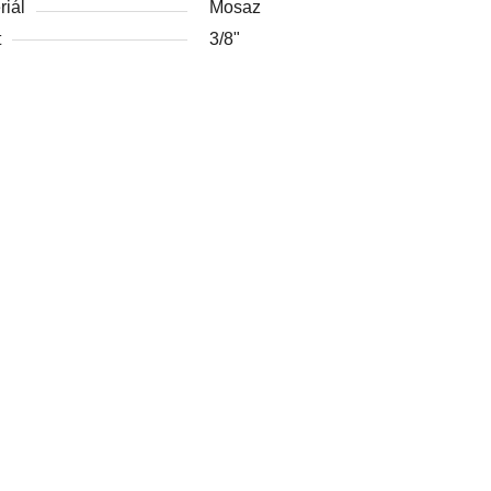
riál
Mosaz
t
3/8"